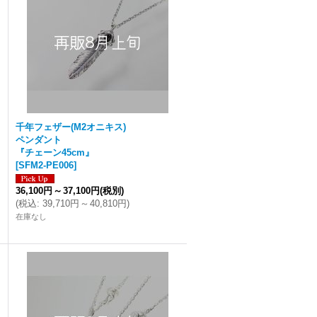
千年フェザー(M2オニキス)
ペンダント
『チェーン45cm』
[
SFM2-PE006
]
36,100円
～
37,100円
(税別)
(
税込
:
39,710円
～
40,810円
)
在庫なし