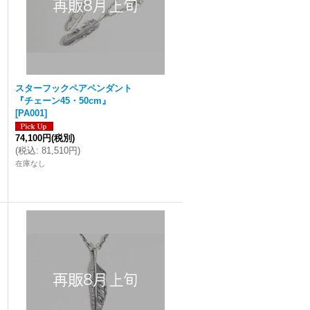
スターフックペアペンダント
『チェーン45・50cm』
[
PA001
]
74,100円
(税別)
(
税込
:
81,510円
)
在庫なし