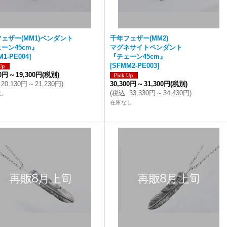
ェザー(MM1)ペンダント
千年フェザー(MM2)
ーン45cm』
マグネサイトペンダント
M1-PE004
]
『チェーン45cm』
[
SFMM2-PE003
]
00円
～
19,300円
(税別)
20,130円
～
21,230円
)
30,300円
～
31,300円
(税別)
(
税込
:
33,330円
～
34,430円
)
し
在庫なし