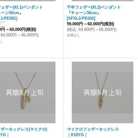
ェザー(XL1)ペンダント
千年フェザー(XL2)ペンダント
ーン50cm』
『チェーン50cm』
1-PE001
]
[
SFXL2-PE002
]
59,000円
～
60,000円
(税別)
00円
～
60,000円
(税別)
(
税込
:
64,900円
～
66,000円
)
64,900円
～
66,000円
)
在庫なし
し
ザーネックレス(マイクロ)
マイクロフェザーネックレス
8YG｜
｜K18YG｜