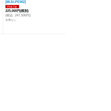
[
MIJU-PE002
]
225,000円
(税別)
(
税込
:
247,500円
)
在庫なし