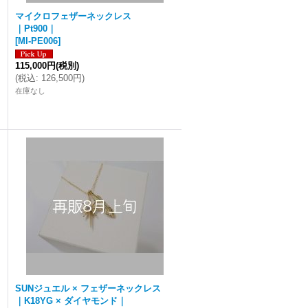
マイクロフェザーネックレス
｜Pt900｜
[
MI-PE006
]
115,000円
(税別)
(
税込
:
126,500円
)
在庫なし
SUNジュエル × フェザーネックレス
｜K18YG × ダイヤモンド｜