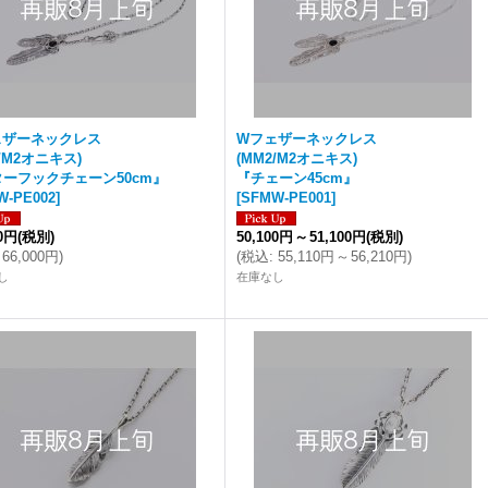
ェザーネックレス
Wフェザーネックレス
1/M2オニキス)
(MM2/M2オニキス)
ーフックチェーン50cm』
『チェーン45cm』
W-PE002
]
[
SFMW-PE001
]
00円
(税別)
50,100円
～
51,100円
(税別)
66,000円
)
(
税込
:
55,110円
～
56,210円
)
し
在庫なし