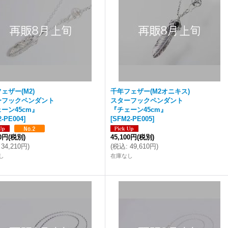
ェザー(M2)
千年フェザー(M2オニキス)
ーフックペンダント
スターフックペンダント
ーン45cm』
『チェーン45cm』
-PE004
]
[
SFM2-PE005
]
00円
(税別)
45,100円
(税別)
34,210円
)
(
税込
:
49,610円
)
し
在庫なし