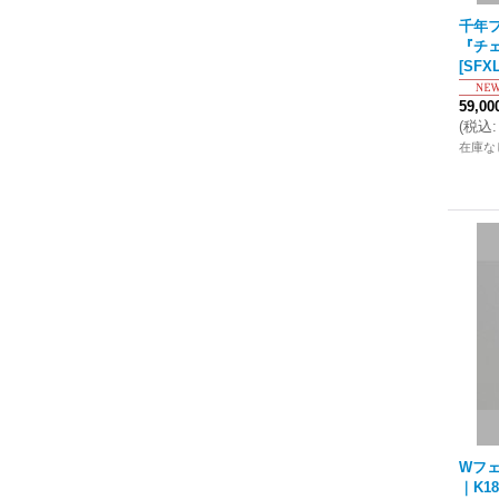
千年フ
『チェ
[
SFXL
59,0
(
税込
:
在庫な
Wフェ
｜K1