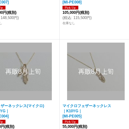
E007
]
[
MI-PE008
]
000円
(税別)
105,000円
(税別)
148,500円
)
(
税込
:
115,500円
)
し
在庫なし
ザーネックレス(マイクロ)
マイクロフェザーネックレス
0YG｜
｜K10YG｜
E004
]
[
MI-PE005
]
00円
(税別)
55,000円
(税別)