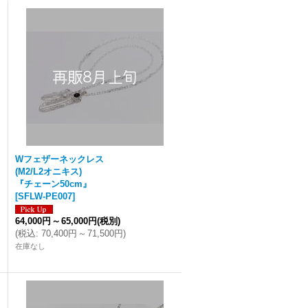
Wフェザーネックレス
(M2/L2オニキス)
『チェーン50cm』
[
SFLW-PE007
]
64,000円
～
65,000円
(税別)
(
税込
:
70,400円
～
71,500円
)
在庫なし