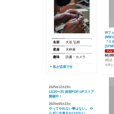
Wフ
(MM
『スタ
名前
大谷 弘樹
[
SFM
星座
天秤座
60,0
趣味
読書・カメラ
(
税込
:
在庫な
私が店長です
2025
12
23
年
月
日
12/20〜25 原宿POP-UPストア
開催中！
2025
05
23
年
月
日
やってやれない事はない。 や
らずに出来るわけがない。