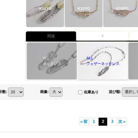
K18YG
K10YG
K10PG
関連
¥
ALL
ALL
ネックレス
フェザーネックレス
示数
:
画像
:
並び順
:
在庫あり
«
前
1
2
3
次
»