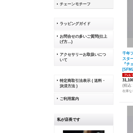
チェーンモチーフ
ラッピングガイド
お問合せの多いご質問(仕上
げ方…)
千年フ
アクセサリーお取扱いにつ
スタ
いて
『チェ
[
SFM2
31,1
特定商取引法表示 ( 送料・
(
税込
:
決済方法 )
在庫な
ご利用案内
私が店長です