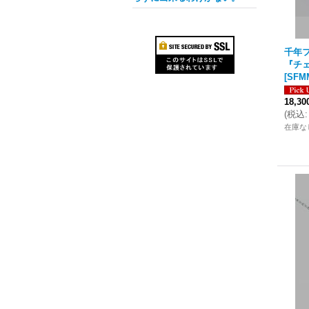
千年フ
『チェ
[
SFM
18,3
(
税込
:
在庫な