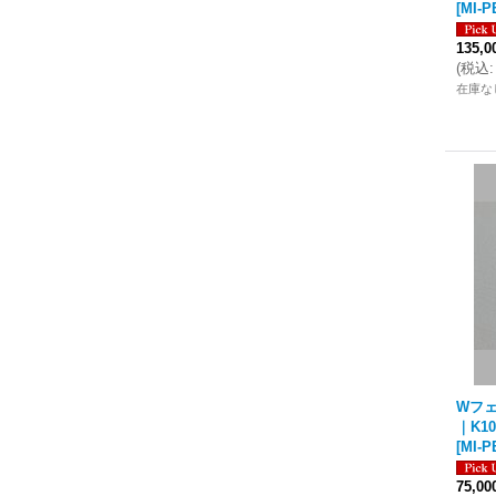
[
MI-P
135,
(
税込
:
在庫な
Wフェ
｜K1
[
MI-P
75,0