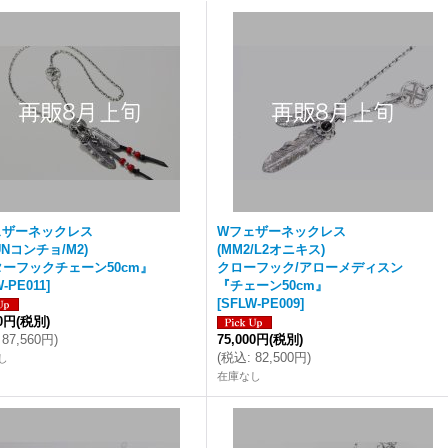
ェザーネックレス
Wフェザーネックレス
UNコンチョ/M2)
(MM2/L2オニキス)
ーフックチェーン50cm』
クローフック/アローメディスン
-PE011
]
『チェーン50cm』
[
SFLW-PE009
]
00円
(税別)
87,560円
)
75,000円
(税別)
(
税込
:
82,500円
)
し
在庫なし