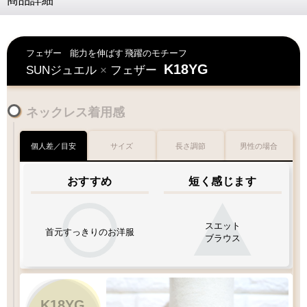
商品詳細
フェザー
能力を伸ばす
飛躍のモチーフ
K18YG
SUNジュエル
×
フェザー
ネックレス着用感
個人差／目安
サイズ
長さ調節
男性の場合
おすすめ
短く感じます
スエット
首元すっきりのお洋服
ブラウス
K18YG