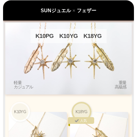
K10YG
K18YG
ラッピングも承っております
SUNジュエル
×
フェザー
プレゼント用でも安心してご利用いただけます
1商品
¥1,100
K10PG
K10YG
K18YG
Q&A
最適なケースで
ラッピング
お届けします
軽量
重量
カジュアル
高級感
クロネコ
web
コレクト
／
カード決済
ご注文完了後
『お支払い手続き』のリンクから
カード情報をご入力下さい
K10YG
K18YG
人気
ご利用限度額
Q&A
1回のお買い物
ご利用回数