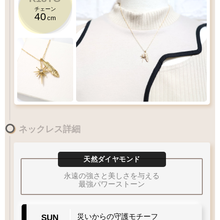
チェーン
40
cm
SUNジュエル
着用感にご注意下さい
／
目安
3
短くご着用いただけます
cm
災いからの守護モチーフ
ネックレス詳細
アジャスター管
を
引き輪パーツ
に通します
マイクロフェザー
首元ギリギリ
ご着用出来ない
フェザーは両面彫刻を施しております
かなり短め
多くの方が該当
天然ダイヤモンド
40
チェーン
永遠の強さと美しさを与える
cm
最強パワーストーン
華奢で短めのチェーンです
災いからの守護モチーフ
SUN