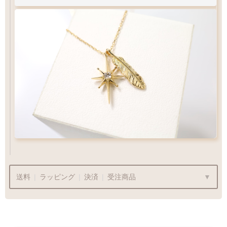
特徴
Q&A
鮮やか・高級感
K10YGとK18YG
送料
|
ラッピング
|
決済
|
受注商品
比較
肌なじみ◎カジュアル