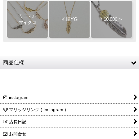
ミニマム
K18YG
¥
60,000
〜
マイクロ
商品仕様
K18YG (SUNジュエル・フェザー・チェーン) / 天
素材
然石 (ダイヤモンド)
サイズ
SUNジュエル：約20mm × 11.5mm
instagram
フェザー
約20.5 × 4.5mm
マリッジリング ( Instagram )
チェーン全長
40cm (37cmに長さ調節可)
店長日記
レディースト
肩幅38cm / 9号サイズ
ルソー
お問合せ