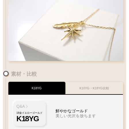
素材・比較
K18YG
K10YG・K18YG比較
Q&A
鮮やかなゴールド
18金イエローゴールド
美しい光沢を放ちます
K18YG