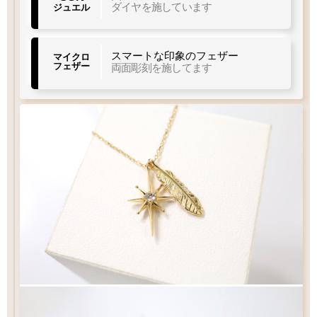
11.5
4.5
ダイヤを施しています
ジュエル
×
mm
×
mm
スマートな印象のフェザー
マイクロ
フェザー
両面彫刻を施してます
40
37
チェーン
チェーン
cm
cm