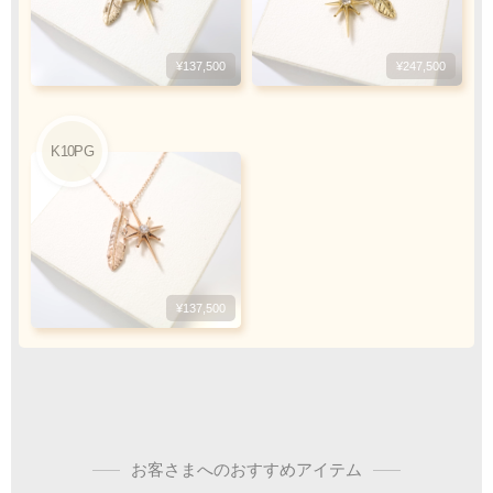
¥300,000迄
¥137,500
¥247,500
銀行振込
ご注文完了後、メールに記載の指定口座へ
5
『
日以内
』
にお振込をお願い致します
K10PG
振込手数料
お客様ご負担で
お願い致します
¥137,500
ご注文・決済お手続き完了後
製作・お届け
『
』
となります
お客さまへのおすすめアイテム
キャンセル・返品不可