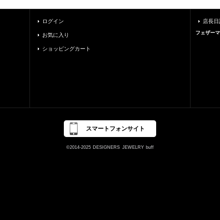
ログイン
店長日
フェザーマ
お気に入り
ショッピングカート
2枚が対になる場合
2枚とも左曲りの場合
スマートフォンサイト
©2014-2025
DESIGNERS
JEWELRY
buff