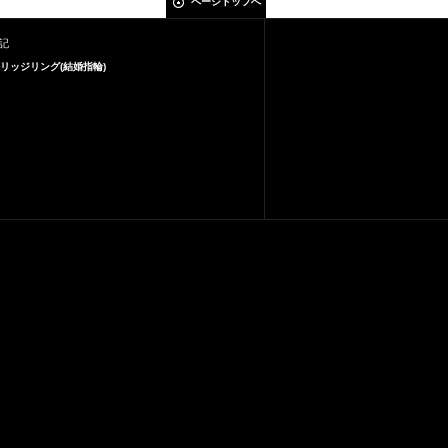
ページトップへ
記
リッジリング(結婚指輪)
¥
¥