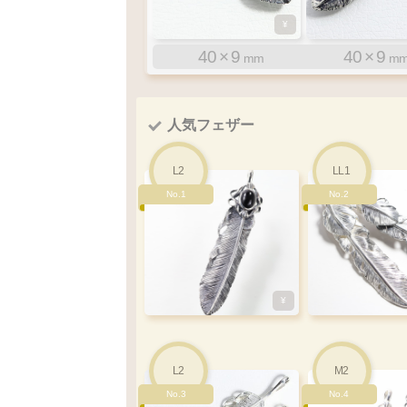
¥
¥
¥
¥
¥
85
60
48
40
×
×
×
×
15
12
10
9
80
60
48
40
×
×
×
×
15
12
10
9
mm
mm
mm
mm
m
m
m
m
72
×
14
71
×
14
mm
m
S1
S2
左
寄り
人気フェザー
軸
右
寄り
軸
左
寄り
L2
LL1
No.1
No.2
¥
¥
32
×
7
33
×
7
L2
M2
mm
m
No.3
No.4