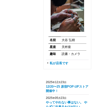
名前
大谷 弘樹
星座
天秤座
趣味
読書・カメラ
私が店長です
2025
12
23
年
月
日
12/20〜25 原宿POP-UPストア
開催中！
2025
05
23
年
月
日
やってやれない事はない。 や
らずに出来るわけがない。