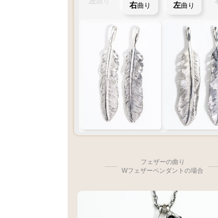
左
曲り
右
左
曲り
曲り
フェザーの曲り
Wフェザーペンダントの場合