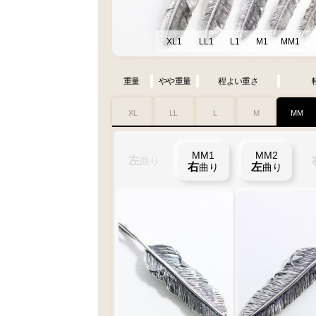
XL1
LL1
L1
M1
MM1
重量
やや重量
程よい重さ
XL
LL
L
M
MM
MM1
XL1
M1
L1
MM2
XL2
M2
L2
LL2
左
左
左
左
LL1
曲り
曲り
曲り
曲り
左
右
右
右
右
左
左
左
左
左
曲り
曲り
曲り
曲り
曲り
曲り
曲り
曲り
曲り
曲
右
曲り
り