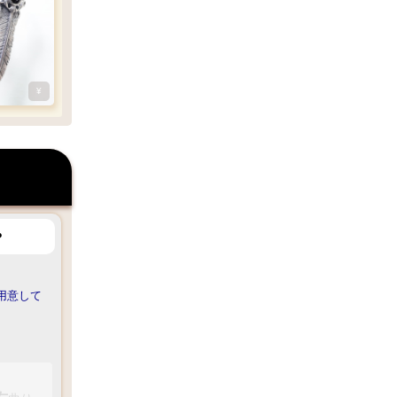
¥
？
ご用意して