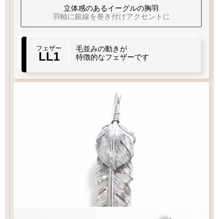
当店標準
立体感のあるイーグルの胸羽
細目
羽軸に銀線を巻き付けアクセントに
フェザーもチェーンも選びたい
LL1
LL2
フェザー
毛並みの動きが
左
右
お好みのフェザーを1枚お選び下さい
曲り
曲り
右
左
LL1
曲り
曲り
特徴的なフェザーです
チェック：項目
（2）ペンダントの状態でお届け
白銀
¥16,500
フェザー
燻し
¥17,600
¥27,500
¥44,000
¥44,000
お好みのチェーンをお選び下さい