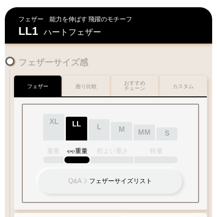
フェザー
能力を伸ばす
飛躍のモチーフ
LL1
ハートフェザー
フェザーサイズ感
おすすめ
フェザー
曲り比較
カスタム
チェーン
XL
LL
L
M
MM
S
重量
重量
程よい重さ
軽量
やや
Q&A
フェザーサイズリスト