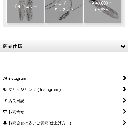
¥
40,000
〜
フェザー
千年フェザー
ネックレス
69,999
商品仕様
素材
SV925
フェザー
約72 × 15mm
instagram
商品詳細金額・送料
税込表記です
マリッジリング ( Instagram )
店長日記
お問合せ
お問合せの多いご質問(仕上げ方…)