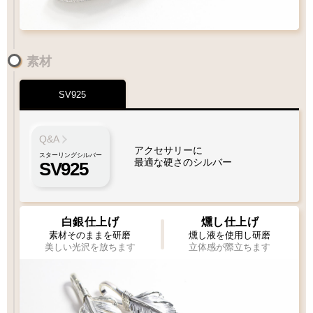
素材
SV925
ペンダントにフェザーをプラスしたい
フェザーもチェーンも選びたい
Q&A
アクセサリーに
スターリングシルバー
最適な硬さのシルバー
SV925
1枚目
1枚
2枚目
必須
必須
1枚タイプ
チェーン
ビーズ
ビーズ
ペンダント
白銀仕上げ
燻し仕上げ
素材そのままを研磨
燻し液を使用し研磨
美しい光沢を放ちます
立体感が際立ちます
Wフェザーにカスタム
ペンダントをカスタム
[KS002]
[KS003]
専用ページ
専用ページ