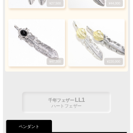
ご注文完了後、メールに記載の指定口座へ
¥27,500
¥44,000
5
『
日以内
』
にお振込をお願い致します
振込手数料
お客様ご負担で
お願い致します
¥47,300
¥220,000
ご注文・決済お手続き完了後
製作・お届け
『
』
となります
LL1
千年フェザー
キャンセル・返品不可
ハートフェザー
ご注文の際は
サイズ等にご注意下さい
ペンダント