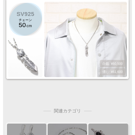
SV925
チェーン
50
cm
白銀
¥60,500
燻し
¥61,600
関連カテゴリ