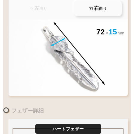
左
右
羽
曲り
羽
曲り
72
15
×
mm
お好みのアイテムを
ペンダントの状態でお届け致します
フェザー詳細
XL
60
LL
55
L
50
cm
M
45
MM
40
S
1枚フェザー
Wフェザー
ペンダントに
ハートフェザー
ペンダント
ペンダント
フェザーをプラス
太目
チェーン太さ
Q&A
フェザーの曲がり