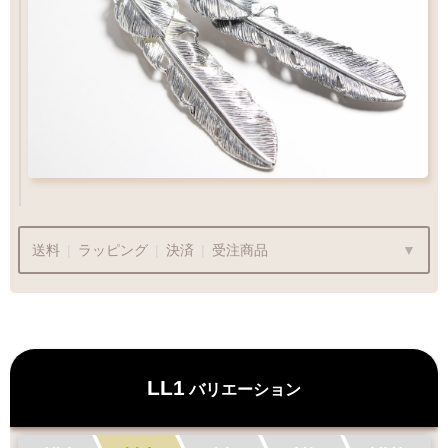
フェザー位置をご指定いただけます
フェザー位置をご指定いただけます
おまかせいただく事も可能です
おまかせいただく事も可能です
ペンダントをカスタム
Wフェザーにカスタム
送料
|
ラッピング
|
決済
|
受注商品
ラッピングも承っております
LL1
バリエーション
プレゼント用でも安心してご利用いただけます