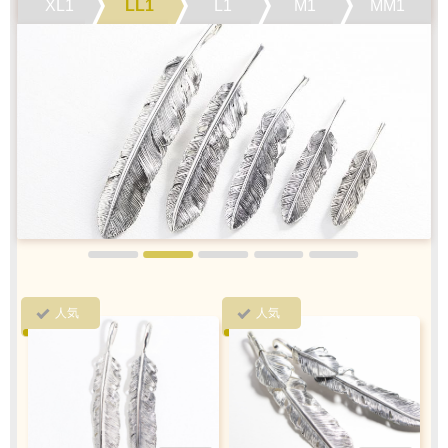
XL1
LL1
L1
M1
MM1
1商品
¥1,100
Q&A
最適なケースで
ラッピング
お届けします
クロネコ
web
コレクト
／
カード決済
ご注文完了後
『お支払い手続き』のリンクから
カード情報をご入力下さい
ご利用限度額
人気
人気
Q&A
1回のお買い物
ご利用回数
¥300,000迄
銀行振込