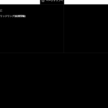
ページトップへ
記
リッジリング(結婚指輪)
¥
¥