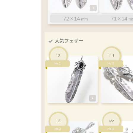
¥
¥
85
72
×
×
15
14
80
71
×
×
15
14
mm
mm
m
m
MM1
S1
M1
L1
MM2
M2
L2
S2
左
左
左
左
寄り
曲り
曲り
曲り
人気フェザー
軸
右
右
右
右
寄り
軸
左
左
左
左
寄り
曲り
曲り
曲り
曲り
曲り
曲り
L2
LL1
No.1
No.2
¥
¥
¥
¥
¥
32
×
7
33
×
7
L2
M2
60
48
40
×
×
×
12
10
9
60
48
40
×
×
×
12
10
9
mm
m
mm
mm
mm
m
m
m
No.3
No.4