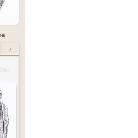
軽量
S
右
右
曲り
曲り