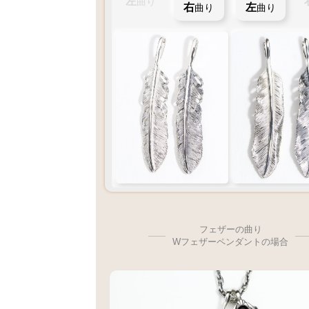
左
曲り
右
左
曲り
曲り
フェザーの曲り
Wフェザーペンダントの場合