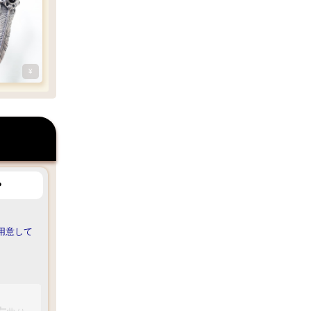
¥
？
ご用意して