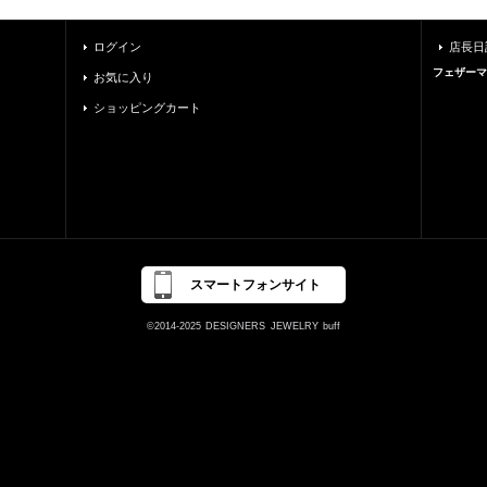
ログイン
店長日
フェザーマ
お気に入り
ショッピングカート
2枚が対になる場合
2枚とも左曲りの場合
スマートフォンサイト
©2014-2025
DESIGNERS
JEWELRY
buff