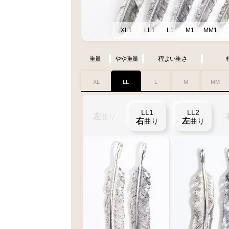
XL1
LL1
L1
M1
MM1
重量
やや重量
程よい重さ
XL
LL
L
M
MM
XL1
LL1
XL2
LL2
左
左
曲り
曲り
右
右
左
左
曲り
曲り
曲り
曲り