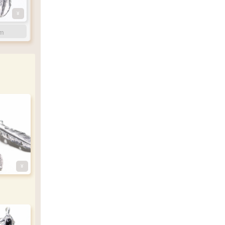
¥
¥
m
m
右
右
右
右
寄り
曲り
曲り
曲り
¥
¥
¥
¥
¥
m
m
m
m