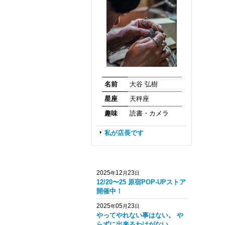
名前
大谷 弘樹
星座
天秤座
趣味
読書・カメラ
私が店長です
2025
12
23
年
月
日
12/20〜25 原宿POP-UPストア
開催中！
2025
05
23
年
月
日
やってやれない事はない。 や
らずに出来るわけがない。