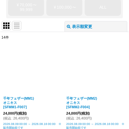
70,000
¥
〜
100,000
ALL
¥
〜
99,999
表示順変更
閉じる
14
件
表示数
:
並び順
:
絞り込む
千年フェザー(MM1)
千年フェザー(MM2)
オニキス
オニキス
[
SFMM1-F007
]
[
SFMM2-F004
]
24,000
円
(税別)
24,000
円
(税別)
(
税込
:
26,400
円
)
(
税込
:
26,400
円
)
2026.08.09
00:00
～
2026.08.16
00:00
※
2026.08.09
00:00
～
2026.08.16
00:00
※
販売開始前です
販売開始前です