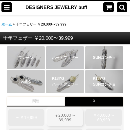
DESIGNERS JEWELRY buff
ホーム
>
千年フェザー ￥20,000〜39,999
千年フェザー ￥20,000〜39,999
プレーン
ハートフェザー
SUNコンチョ
K18YG
K18YG
天然石
ハートフェザー
SUNコンチョ
関連
¥
20,000
40,000
¥
〜
¥
〜
19,999
〜
¥
39,999
69,999