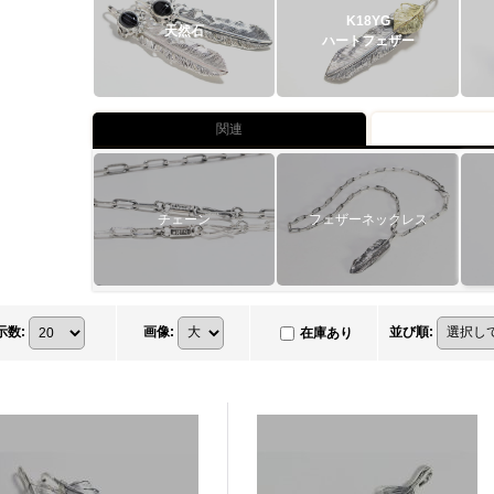
K18YG
天然石
ハートフェザー
関連
チェーン
フェザーネックレス
示数
:
画像
:
並び順
:
在庫あり