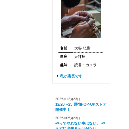
名前
大谷 弘樹
星座
天秤座
趣味
読書・カメラ
私が店長です
2025
12
23
年
月
日
12/20〜25 原宿POP-UPストア
開催中！
2025
05
23
年
月
日
やってやれない事はない。 や
らずに出来るわけがない。