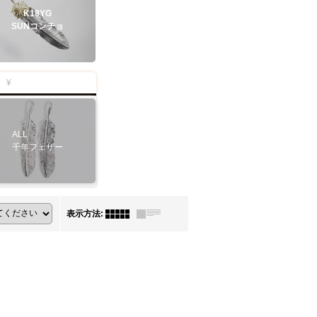
K18YG
SUNコンチョ
¥
ALL
千年フェザー
表示方法
: