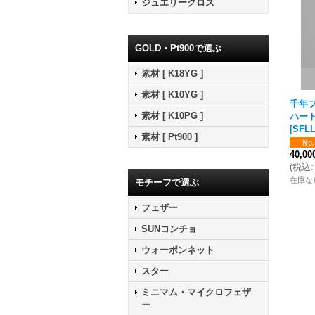
ジュエリークロス
GOLD・Pt900で選ぶ
素材 [ K18YG ]
素材 [ K10YG ]
千年フ
素材 [ K10PG ]
ハー
[
SFLL
素材 [ Pt900 ]
40,0
(
税込
:
在庫な
モチーフで選ぶ
フェザー
SUNコンチョ
ウォーボンネット
スター
ミニマム・マイクロフェザ
ー