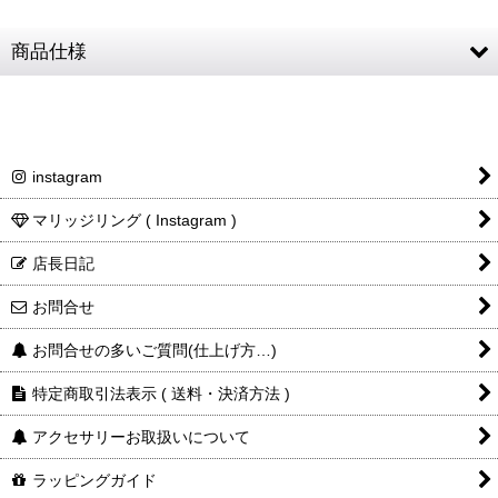
商品仕様
素材
SV925 (フェザー) / 天然石 (マグネサイト)
フェザー
約40 × 9mm
instagram
天然石を使用している為、画像とは多少の色・柄
石について
の違いがございます
マリッジリング ( Instagram )
商品詳細金
税込表記です
店長日記
額・送料
お問合せ
お問合せの多いご質問(仕上げ方…)
特定商取引法表示 ( 送料・決済方法 )
アクセサリーお取扱いについて
ラッピングガイド