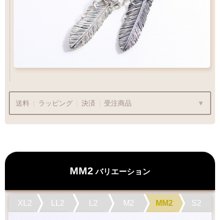
ペンダントをカスタム
Wフェザーにカスタム
送料
|
ラッピング
|
決済
|
受注商品
ラッピングも承っております
MM2
バリエーション
プレゼント用でも安心してご利用いただけます
XL2
LL2
L2
M2
MM2
S2
1商品
¥1,100
Q&A
最適なケースで