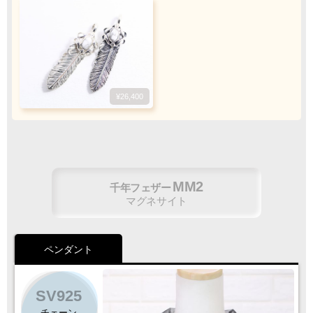
振込手数料
お客様ご負担で
お願い致します
¥26,400
ご注文・決済お手続き完了後
製作・お届け
『
』
となります
MM2
千年フェザー
マグネサイト
キャンセル・返品不可
ご注文の際は
サイズ等にご注意下さい
ペンダント
SV925
チェーン