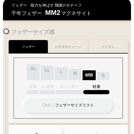
フェザー
能力を伸ばす
飛躍のモチーフ
MM2
千年フェザー
マグネサイト
フェザーサイズ感
フェザー
おすすめチェーン
カスタム
XL
LL
L
M
MM
S
重量
重量
程よい重さ
軽量
やや
Q&A
フェザーサイズリスト