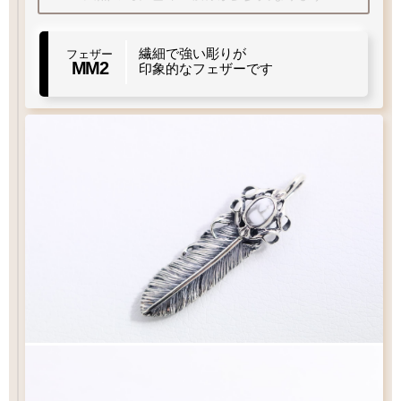
お好みのフェザーを1枚お選び下さい
繊細で強い彫りが
フェザー
MM2
印象的なフェザーです
チェック：項目
（2）ペンダントの状態でお届け
白銀
¥6,930
白銀
¥6,160
フェザー
燻し
¥8,030
燻し
¥7,260
お好みのチェーンをお選び下さい
チェック：項目