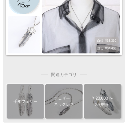
45
cm
白銀
¥33,330
燻し
¥34,430
関連カテゴリ
¥
20,000
〜
フェザー
千年フェザー
ネックレス
39,999