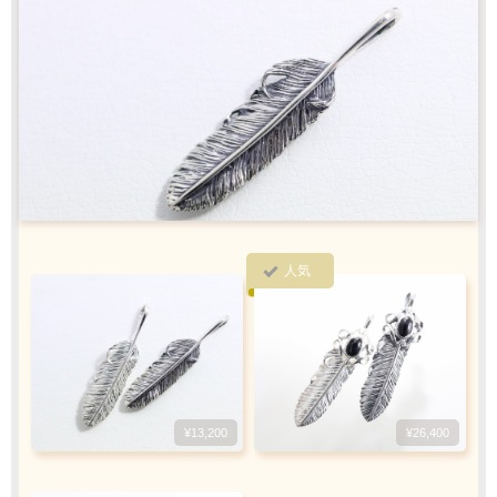
ラッピング
お届けします
クロネコ
web
コレクト
／
カード決済
ご注文完了後
『お支払い手続き』のリンクから
カード情報をご入力下さい
人気
ご利用限度額
Q&A
1回のお買い物
ご利用回数
¥300,000迄
銀行振込
¥13,200
¥26,400
ご注文完了後、メールに記載の指定口座へ
5
『
日以内
』
にお振込をお願い致します