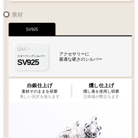
素材
SV925
ペンダントにフェザーをプラスしたい
フェザーもチェーンも選びたい
Q&A
アクセサリーに
スターリングシルバー
最適な硬さのシルバー
SV925
1枚目
1枚
2枚目
必須
必須
1枚タイプ
チェーン
ビーズ
ビーズ
ペンダント
白銀仕上げ
燻し仕上げ
素材そのままを研磨
燻し液を使用し研磨
美しい光沢を放ちます
立体感が際立ちます
Wフェザーにカスタム
ペンダントをカスタム
[KS002]
[KS003]
専用ページ
専用ページ
フェザー位置をご指定いただけます
フェザー位置をご指定いただけます
おまかせいただく事も可能です
おまかせいただく事も可能です