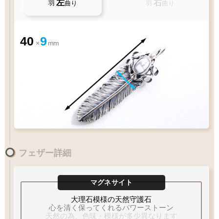
左
右
羽
曲り
羽
曲り
40
9
×
mm
お好みのアイテムを
ペンダントの状態でお届け致します
フェザー詳細
60
55
50
45
cm
40
cm
1枚フェザー
Wフェザー
ペンダントに
マグネサイト
ペンダント
ペンダント
フェザーをプラス
太目
チェーン太さ
細目
大理石模様の天然守護石
細目
心を清く保ってくれるパワーストーン
フェザーもチェーンも選びたい
天然の為、色味・模様が多少異なります