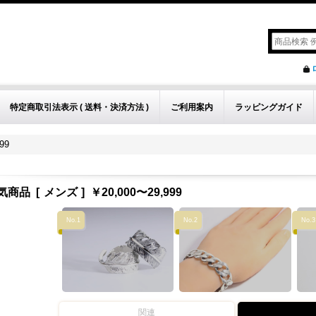
特定商取引法表示 ( 送料・決済方法 )
ご利用案内
ラッピングガイド
99
気商品
[
メンズ
]
￥20,000〜29,999
No.1
No.2
No.3
関連