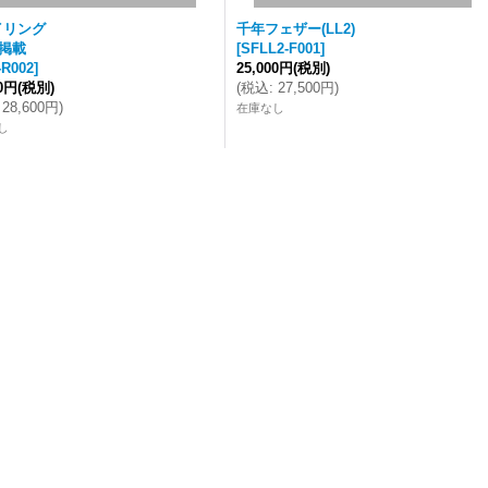
イリング
千年フェザー(LL2)
掲載
[
SFLL2-F001
]
R002
]
25,000円
(税別)
00円
(税別)
(
税込
:
27,500円
)
28,600円
)
在庫なし
し