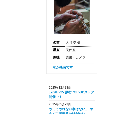
名前
大谷 弘樹
星座
天秤座
趣味
読書・カメラ
私が店長です
2025
12
23
年
月
日
12/20〜25 原宿POP-UPストア
開催中！
2025
05
23
年
月
日
やってやれない事はない。 や
らずに出来るわけがない。