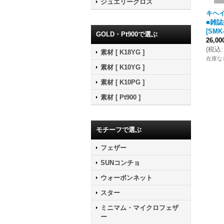
ジュエリークロス
キヘ
■雑誌
[
SMK-
GOLD・Pt900で選ぶ
26,0
(
税込
:
素材 [ K18YG ]
在庫な
素材 [ K10YG ]
素材 [ K10PG ]
素材 [ Pt900 ]
モチーフで選ぶ
フェザー
SUNコンチョ
ウォーボンネット
スター
ミニマム・マイクロフェザ
ー