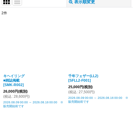
表示順変更
閉じる
2
件
表示数
:
並び順
:
絞り込む
キヘイリング
千年フェザー(LL2)
■雑誌掲載
[
SFLL2-F001
]
[
SMK-R002
]
25,000
円
(税別)
26,000
円
(税別)
(
税込
:
27,500
円
)
(
税込
:
28,600
円
)
2026.08.09
00:00
～
2026.08.16
00:00
※
販売開始前です
2026.08.09
00:00
～
2026.08.16
00:00
※
販売開始前です