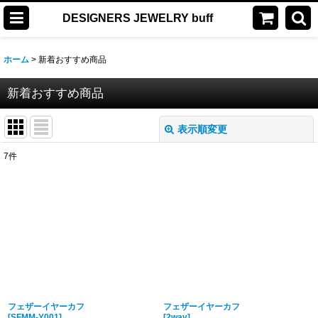
DESIGNERS JEWELRY buff
ホーム
>
新着おすすめ商品
新着おすすめ商品
表示順変更
閉じる
7
件
表示数
:
並び順
:
絞り込む
フェザーイヤーカフ
フェザーイヤーカフ
[
SFMM-Y001
]
[2way]