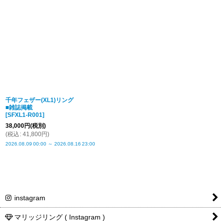
表示数
:
並び順
:
絞り込む
千年フェザー(XL1)リング
■雑誌掲載
[
SFXL1-R001
]
38,000
円
(税別)
(
税込
:
41,800
円
)
2026.08.09
00:00
～
2026.08.16
23:00
instagram
マリッジリング ( Instagram )