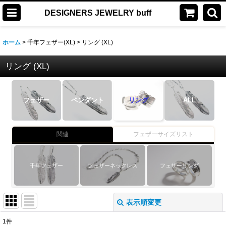
DESIGNERS JEWELRY buff
ホーム
>
千年フェザー(XL)
>
リング (XL)
リング (XL)
フェザー
ペンダント
リング
ALL
関連
フェザーサイズリスト
千年フェザー
フェザーネックレス
フェザーリング
表示順変更
閉じる
1
件