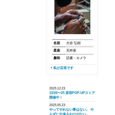
名前
大谷 弘樹
星座
天秤座
趣味
読書・カメラ
私が店長です
2025.12.23
12/20〜25 原宿POP-UPストア
開催中！
2025.05.23
やってやれない事はない。 や
らずに出来るわけがない。