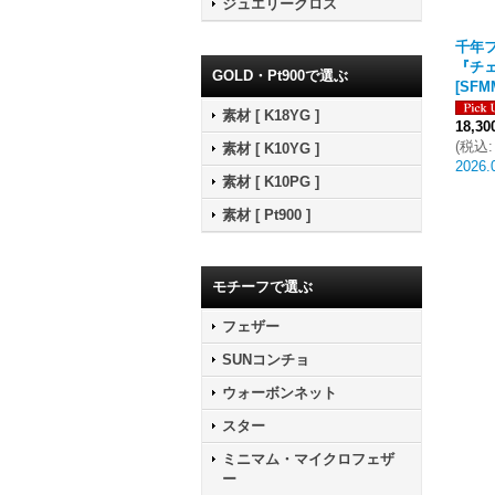
ジュエリークロス
千年フ
『チェ
GOLD・Pt900で選ぶ
[
SFM
素材 [ K18YG ]
18,3
(
税込
:
素材 [ K10YG ]
2026.
素材 [ K10PG ]
素材 [ Pt900 ]
モチーフで選ぶ
フェザー
SUNコンチョ
ウォーボンネット
スター
ミニマム・マイクロフェザ
ー