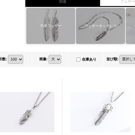
関連
フェザ
千年フェザー
フェザーネックレス
示数
:
画像
:
並び順
:
在庫あり