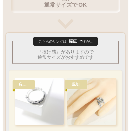
通常サイズで
OK
幅広
こちらのリングは
ですが...
『抜け感』がありますので
通常サイズがおすすめです
6
風切
mm