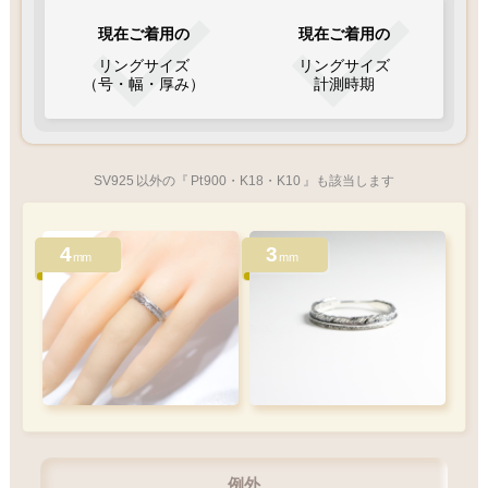
現在ご着用の
現在ご着用の
リングサイズ
リングサイズ
（号・幅・厚み）
計測時期
SV925
以外の『
Pt
900・K18・K10
』も該当します
4
3
mm
mm
例外