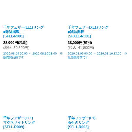
千年フェザー(LL1)リング
千年フェザー(XL1)リング
■雑誌掲載
■雑誌掲載
[
SFLL-R001
]
[
SFXL1-R001
]
28,000
円
(税別)
38,000
円
(税別)
(
税込
:
30,800
円
)
(
税込
:
41,800
円
)
2026.08.09
00:00
～
2026.08.16
23:00
※
2026.08.09
00:00
～
2026.08.16
23:00
※
販売開始前です
販売開始前です
千年フェザー(LL1)
千年フェザー(L1)
マグネサイトリング
石付きリング
[
SFLL-R009
]
[
SFL1-R003
]