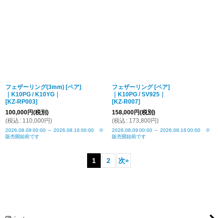
フェザーリング(3mm) [ペア]
フェザーリング [ペア]
｜K10PG / K10YG｜
｜K10PG / SV925｜
[
KZ-RP003
]
[
KZ-R007
]
100,000
円
(税別)
158,000
円
(税別)
(
税込
:
110,000
円
)
(
税込
:
173,800
円
)
2026.08.09
00:00
～
2026.08.16
00:00
※
2026.08.09
00:00
～
2026.08.16
00:00
※
販売開始前です
販売開始前です
1
2
次
»