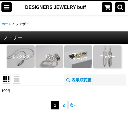
DESIGNERS JEWELRY buff
ホーム
>
フェザー
フェザー
ピアス
ネックレス
リング
フェザー
イヤーカフ
表示順変更
閉じる
100
件
表示数
:
1
2
次
»
並び順
:
絞り込む