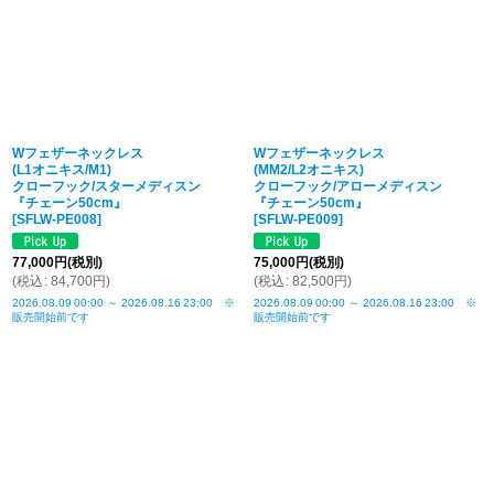
Wフェザーネックレス
Wフェザーネックレス
(L1オニキス/M1)
(MM2/L2オニキス)
クローフック/スターメディスン
クローフック/アローメディスン
『チェーン50cm』
『チェーン50cm』
[
SFLW-PE008
]
[
SFLW-PE009
]
77,000
円
(税別)
75,000
円
(税別)
(
税込
:
84,700
円
)
(
税込
:
82,500
円
)
2026.08.09
00:00
～
2026.08.16
23:00
※
2026.08.09
00:00
～
2026.08.16
23:00
※
販売開始前です
販売開始前です