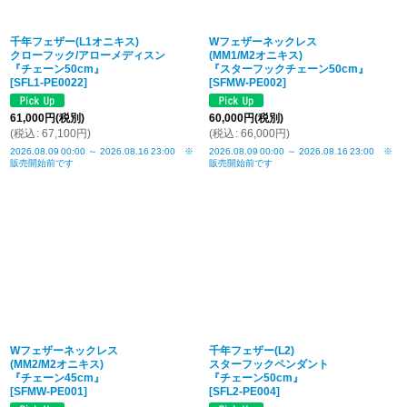
千年フェザー(L1オニキス)
Wフェザーネックレス
クローフック/アローメディスン
(MM1/M2オニキス)
『チェーン50cm』
『スターフックチェーン50cm』
[
SFL1-PE0022
]
[
SFMW-PE002
]
61,000
円
(税別)
60,000
円
(税別)
(
税込
:
67,100
円
)
(
税込
:
66,000
円
)
2026.08.09
00:00
～
2026.08.16
23:00
※
2026.08.09
00:00
～
2026.08.16
23:00
※
販売開始前です
販売開始前です
Wフェザーネックレス
千年フェザー(L2)
(MM2/M2オニキス)
スターフックペンダント
『チェーン45cm』
『チェーン50cm』
[
SFMW-PE001
]
[
SFL2-PE004
]