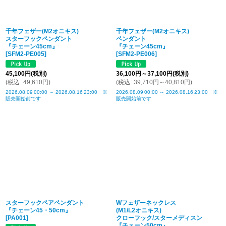
千年フェザー(M2オニキス)
千年フェザー(M2オニキス)
スターフックペンダント
ペンダント
『チェーン45cm』
『チェーン45cm』
[
SFM2-PE005
]
[
SFM2-PE006
]
45,100
円
(税別)
36,100
円
～37,100
円
(税別)
(
税込
:
49,610
円
)
(
税込
:
39,710
円
～40,810
円
)
2026.08.09
00:00
～
2026.08.16
23:00
※
2026.08.09
00:00
～
2026.08.16
23:00
※
販売開始前です
販売開始前です
スターフックペアペンダント
Wフェザーネックレス
『チェーン45・50cm』
(M1/L2オニキス)
[
PA001
]
クローフック/スターメディスン
『チェーン50cm』