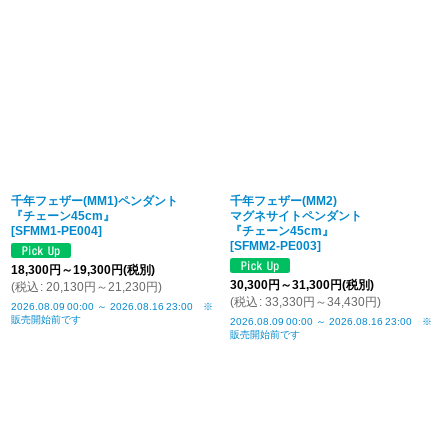
千年フェザー(MM1)ペンダント
千年フェザー(MM2)
『チェーン45cm』
マグネサイトペンダント
[
SFMM1-PE004
]
『チェーン45cm』
[
SFMM2-PE003
]
18,300
円
～19,300
円
(税別)
30,300
円
～31,300
円
(税別)
(
税込
:
20,130
円
～21,230
円
)
(
税込
:
33,330
円
～34,430
円
)
2026.08.09
00:00
～
2026.08.16
23:00
※
販売開始前です
2026.08.09
00:00
～
2026.08.16
23:00
※
販売開始前です