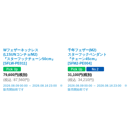
Wフェザーネックレス
千年フェザー(M2)
(L1SUNコンチョ/M2)
スターフックペンダント
『スターフックチェーン50cm』
『チェーン45cm』
[
SFLW-PE011
]
[
SFM2-PE004
]
79,600
円
(税別)
31,100
円
(税別)
(
税込
:
87,560
円
)
(
税込
:
34,210
円
)
2026.08.09
00:00
～
2026.08.16
23:00
※
2026.08.09
00:00
～
2026.08.16
23:00
※
販売開始前です
販売開始前です