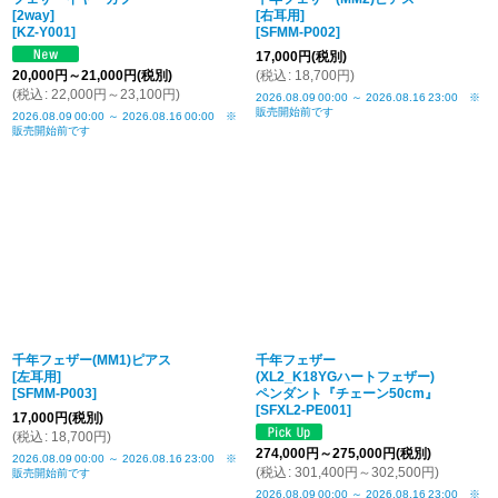
[2way]
[右耳用]
[
KZ-Y001
]
[
SFMM-P002
]
17,000
円
(税別)
20,000
円
～21,000
円
(税別)
(
税込
:
18,700
円
)
(
税込
:
22,000
円
～23,100
円
)
2026.08.09
00:00
～
2026.08.16
23:00
※
販売開始前です
2026.08.09
00:00
～
2026.08.16
00:00
※
販売開始前です
千年フェザー(MM1)ピアス
千年フェザー
[左耳用]
(XL2_K18YGハートフェザー)
[
SFMM-P003
]
ペンダント『チェーン50cm』
[
SFXL2-PE001
]
17,000
円
(税別)
(
税込
:
18,700
円
)
274,000
円
～275,000
円
(税別)
2026.08.09
00:00
～
2026.08.16
23:00
※
(
税込
:
301,400
円
～302,500
円
)
販売開始前です
2026.08.09
00:00
～
2026.08.16
23:00
※