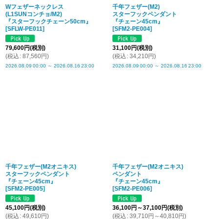
Wフェザーネックレス
千年フェザー(M2)
(L1SUNコンチョ/M2)
スターフックペンダント
『スターフックチェーン50cm』
『チェーン45cm』
[
SFLW-PE011
]
[
SFM2-PE004
]
79,600
円
(税別)
31,100
円
(税別)
(
税込
:
87,560
円
)
(
税込
:
34,210
円
)
2026.08.09
00:00
～
2026.08.16
23:00
2026.08.09
00:00
～
2026.08.16
23:00
千年フェザー(M2オニキス)
千年フェザー(M2オニキス)
スターフックペンダント
ペンダント
『チェーン45cm』
『チェーン45cm』
[
SFM2-PE005
]
[
SFM2-PE006
]
45,100
円
(税別)
36,100
円
～37,100
円
(税別)
(
税込
:
49,610
円
)
(
税込
:
39,710
円
～40,810
円
)