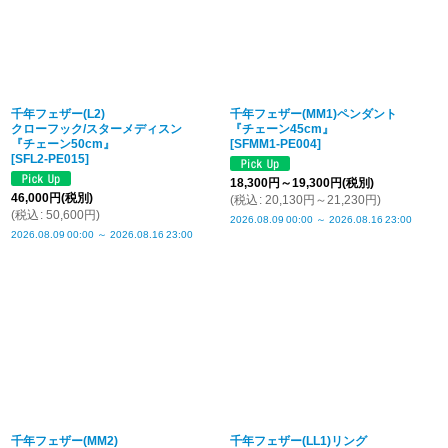
千年フェザー(L2)
千年フェザー(MM1)ペンダント
クローフック/スターメディスン
『チェーン45cm』
『チェーン50cm』
[
SFMM1-PE004
]
[
SFL2-PE015
]
18,300
円
～19,300
円
(税別)
46,000
円
(税別)
(
税込
:
20,130
円
～21,230
円
)
(
税込
:
50,600
円
)
2026.08.09
00:00
～
2026.08.16
23:00
2026.08.09
00:00
～
2026.08.16
23:00
千年フェザー(MM2)
千年フェザー(LL1)リング