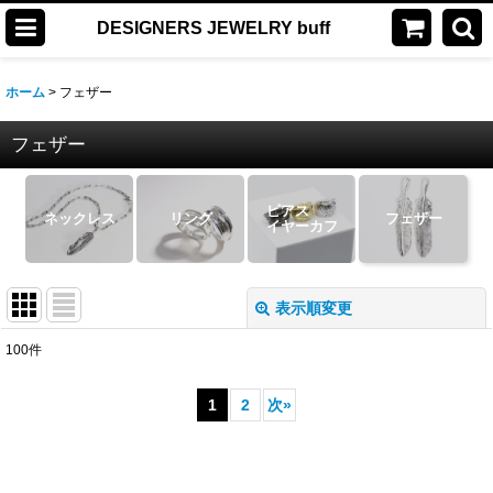
DESIGNERS JEWELRY buff
ホーム
>
フェザー
フェザー
ピアス
ネックレス
リング
フェザー
イヤーカフ
表示順変更
閉じる
100
件
表示数
:
1
2
次
»
並び順
:
絞り込む