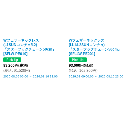
Wフェザーネックレス
Wフェザーネックレス
(L1SUNコンチョ/L2)
(LL1/L2SUNコンチョ)
『スターフックチェーン50cm』
『スターフックチェーン50cm』
[
SFLW-PE010
]
[
SFLLW-PE001
]
83,200
円
(税別)
93,000
円
(税別)
(
税込
:
91,520
円
)
(
税込
:
102,300
円
)
2026.08.09
00:00
～
2026.08.16
23:00
2026.08.09
00:00
～
2026.08.16
23:00