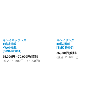
並び順
:
絞り込む
キヘイネックレス
キヘイリング
■雑誌掲載
■雑誌掲載
■Web掲載
[
SMK-R002
]
[
SMK-PE001
]
26,000
円
(税別)
65,000
円
～70,000
円
(税別)
(
税込
:
28,600
円
)
(
税込
:
71,500
円
～77,000
円
)