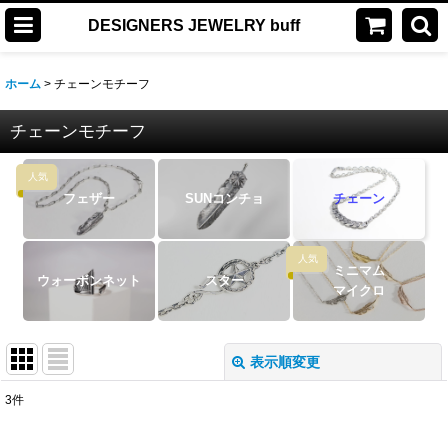
DESIGNERS JEWELRY buff
ホーム
>
チェーンモチーフ
チェーンモチーフ
人気
フェザー
SUNコンチョ
チェーン
人気
ミニマム
ウォーボンネット
スター
マイクロ
表示順変更
閉じる
3
件
表示数
: