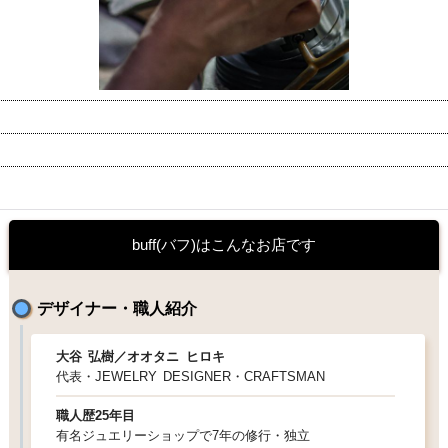
buff(バフ)はこんなお店です
デザイナー・職人紹介
大谷
弘樹／
オオタニ
ヒロキ
代表・
JEWELRY
DESIGNER・CRAFTSMAN
職人歴25年目
有名ジュエリーショップで7年の修行・独立