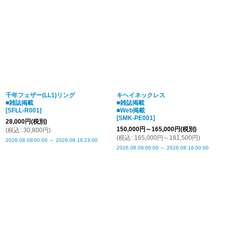
並び順
:
絞り込む
千年フェザー(LL1)リング
キヘイネックレス
■雑誌掲載
■雑誌掲載
[
SFLL-R001
]
■Web掲載
[
SMK-PE001
]
28,000
円
(税別)
150,000
円
～165,000
円
(税別)
(
税込
:
30,800
円
)
(
税込
:
165,000
円
～181,500
円
)
2026.08.09
00:00
～
2026.08.16
23:00
2026.08.09
00:00
～
2026.08.16
00:00