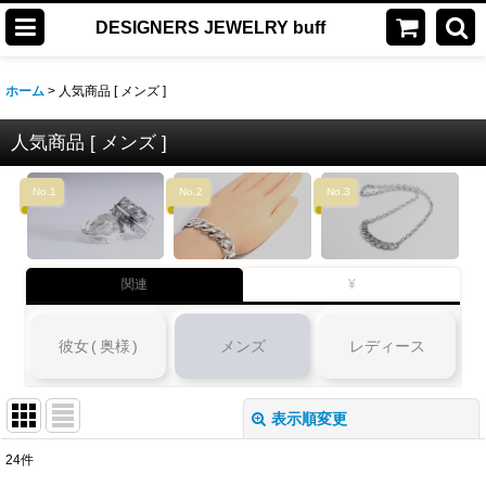
DESIGNERS JEWELRY buff
ホーム
>
人気商品 [ メンズ ]
人気商品 [ メンズ ]
No.1
No.2
No.3
関連
¥
彼女
(
奥様
)
メンズ
レディース
表示順変更
閉じる
24
件
表示数
: