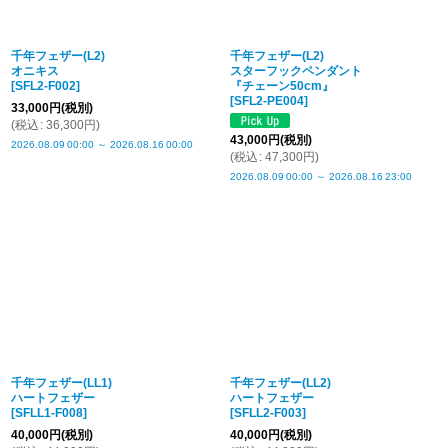
千年フェザー(L2)
千年フェザー(L2)
オニキス
スターフックペンダント
[
SFL2-F002
]
『チェーン50cm』
[
SFL2-PE004
]
33,000
円
(税別)
(
税込
:
36,300
円
)
43,000
円
(税別)
2026.08.09
00:00
～
2026.08.16
00:00
(
税込
:
47,300
円
)
2026.08.09
00:00
～
2026.08.16
23:00
千年フェザー(LL1)
千年フェザー(LL2)
ハートフェザー
ハートフェザー
[
SFLL1-F008
]
[
SFLL2-F003
]
40,000
円
(税別)
40,000
円
(税別)