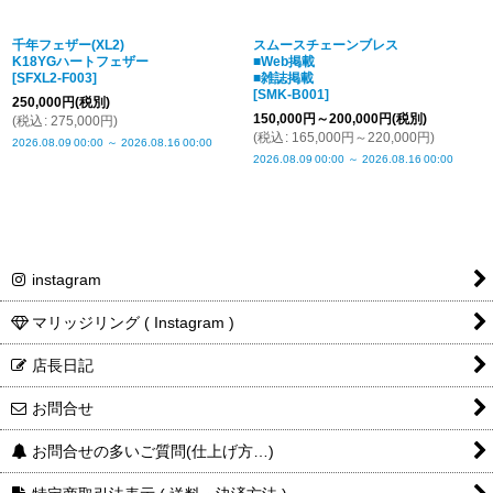
千年フェザー(XL2)
スムースチェーンブレス
K18YGハートフェザー
■Web掲載
[
SFXL2-F003
]
■雑誌掲載
[
SMK-B001
]
250,000
円
(税別)
150,000
円
～200,000
円
(税別)
(
税込
:
275,000
円
)
(
税込
:
165,000
円
～220,000
円
)
2026.08.09
00:00
～
2026.08.16
00:00
2026.08.09
00:00
～
2026.08.16
00:00
instagram
マリッジリング ( Instagram )
店長日記
お問合せ
お問合せの多いご質問(仕上げ方…)