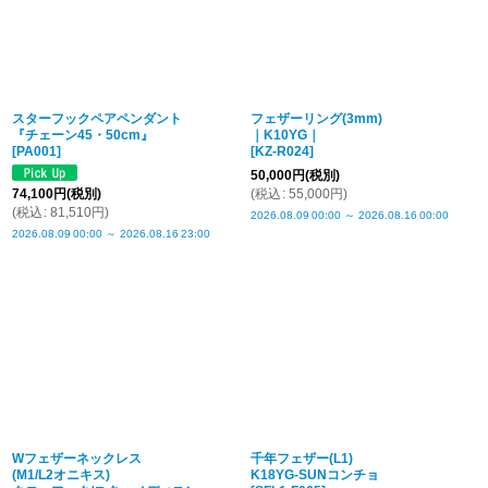
スターフックペアペンダント
フェザーリング(3mm)
『チェーン45・50cm』
｜K10YG｜
[
PA001
]
[
KZ-R024
]
50,000
円
(税別)
74,100
円
(税別)
(
税込
:
55,000
円
)
(
税込
:
81,510
円
)
2026.08.09
00:00
～
2026.08.16
00:00
2026.08.09
00:00
～
2026.08.16
23:00
Wフェザーネックレス
千年フェザー(L1)
(M1/L2オニキス)
K18YG-SUNコンチョ