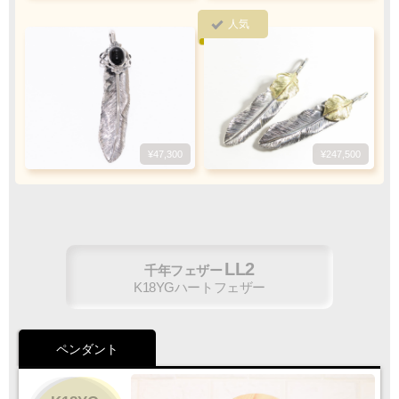
5
『
日以内
』
にお振込をお願い致します
人気
振込手数料
お客様ご負担で
お願い致します
¥47,300
¥247,500
ご注文・決済お手続き完了後
製作・お届け
『
』
となります
LL2
千年フェザー
K18YGハートフェザー
キャンセル・返品不可
ご注文の際は
サイズ等にご注意下さい
ペンダント