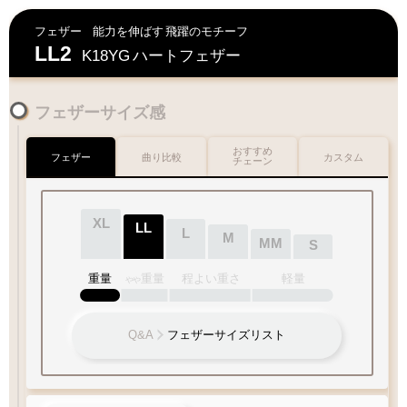
フェザー
能力を伸ばす
飛躍のモチーフ
LL2
K18YG
ハートフェザー
フェザーサイズ感
おすすめ
フェザー
曲り比較
カスタム
チェーン
XL
LL
L
M
MM
S
重量
重量
程よい重さ
軽量
やや
Q&A
フェザーサイズリスト