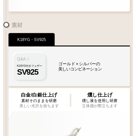
素材
K18YG・SV925
ペンダントにフェザーをプラスしたい
フェザーもチェーンも選びたい
Q&A
ゴールド
×
シルバーの
K18YG付きフェザー
美しいコンビネーション
SV925
1枚目
1枚
2枚目
必須
必須
1枚タイプ
チェーン
ビーズ
ビーズ
ペンダント
白金/白銀仕上げ
燻し仕上げ
素材そのままを研磨
燻し液を使用し研磨
美しい光沢を放ちます
立体感が際立ちます
Wフェザーにカスタム
ペンダントをカスタム
[KS002]
[KS003]
専用ページ
専用ページ