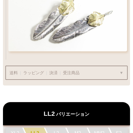
フェザー位置をご指定いただけます
フェザー位置をご指定いただけます
おまかせいただく事も可能です
おまかせいただく事も可能です
ペンダントをカスタム
Wフェザーにカスタム
送料
|
ラッピング
|
決済
|
受注商品
ラッピングも承っております
LL2
バリエーション
プレゼント用でも安心してご利用いただけます
XL2
LL2
L2
M2
MM2
S2