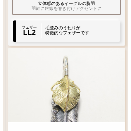
当店標準
立体感のあるイーグルの胸羽
細目
羽軸に銀線を巻き付けアクセントに
フェザーもチェーンも選びたい
LL1
LL2
フェザー
毛並みのうねりが
左
右
お好みのフェザーを1枚お選び下さい
曲り
曲り
右
左
LL2
曲り
曲り
特徴的なフェザーです
チェック：項目
（2）ペンダントの状態でお届け
白銀
¥16,500
フェザー
燻し
¥17,600
¥27,500
¥220,000
¥220,000
お好みのチェーンをお選び下さい