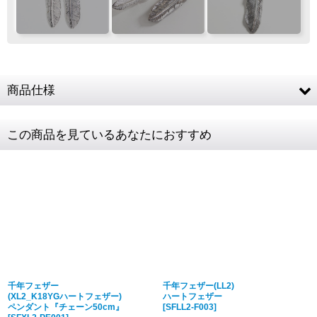
商品仕様
SV925 (フェザー) / K18YG (ハートフェザ
素材
この商品を見ているあなたにおすすめ
ー)
フェザー
約71 × 15mm
商品詳細金額・送
税込表記です
料
千年フェザー
千年フェザー(LL2)
(XL2_K18YGハートフェザー)
ハートフェザー
ペンダント『チェーン50cm』
[
SFLL2-F003
]