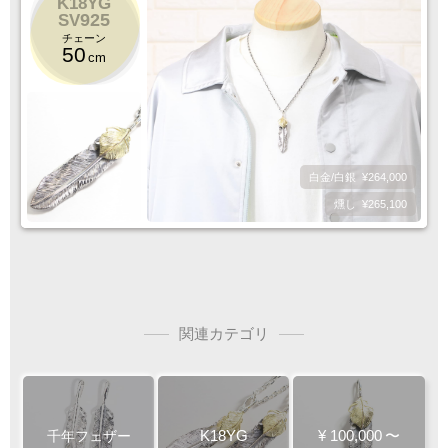
K18YG
925
SV
チェーン
50
cm
白金/白銀
¥264,000
燻し
¥265,100
関連カテゴリ
K18YG
¥
100,000
〜
千年フェザー