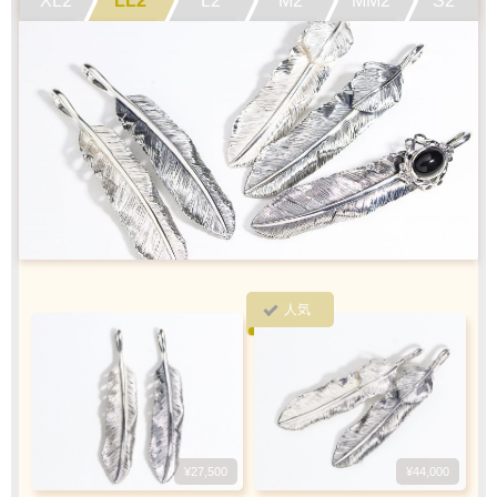
1商品
¥1,100
Q&A
最適なケースで
ラッピング
お届けします
クロネコ
web
コレクト
／
カード決済
ご注文完了後
『お支払い手続き』のリンクから
カード情報をご入力下さい
人気
ご利用限度額
Q&A
1回のお買い物
ご利用回数
¥300,000迄
銀行振込
¥27,500
¥44,000
ご注文完了後、メールに記載の指定口座へ