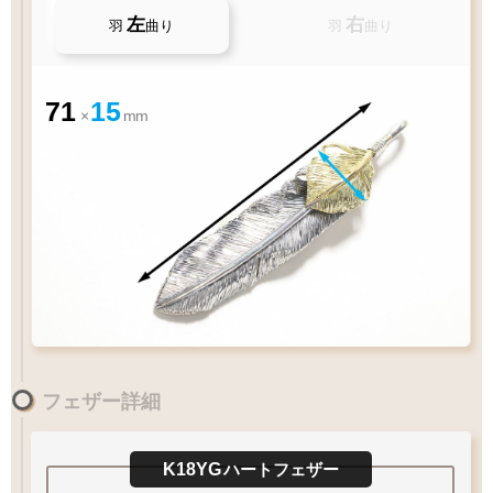
左
右
羽
曲り
羽
曲り
71
15
×
mm
お好みのアイテムを
ペンダントの状態でお届け致します
フェザー詳細
XL
60
LL
55
L
50
cm
M
45
MM
40
S
1枚フェザー
Wフェザー
ペンダントに
K18YG
ハートフェザー
ペンダント
ペンダント
フェザーをプラス
太目
チェーン太さ
Q&A
フェザーの曲がり