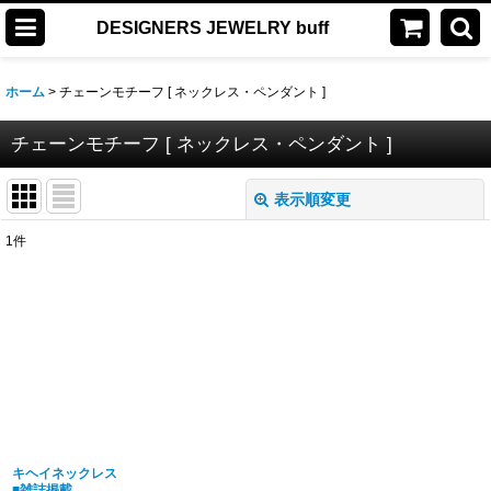
DESIGNERS JEWELRY buff
ホーム
>
チェーンモチーフ [ ネックレス・ペンダント ]
チェーンモチーフ [ ネックレス・ペンダント ]
表示順変更
閉じる
1
件
表示数
:
並び順
:
絞り込む
キヘイネックレス
■雑誌掲載