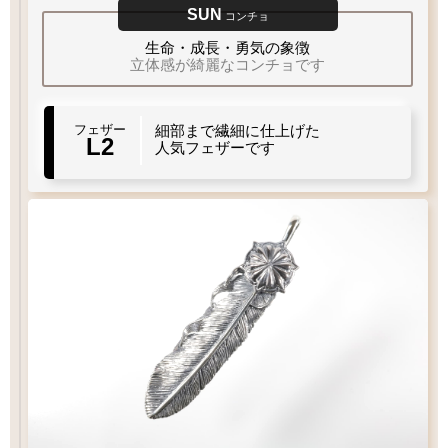
1枚フェザー
Wフェザー
ペンダントに
SUN
ペンダント
ペンダント
フェザーをプラス
コンチョ
太目
チェーン太さ
Q&A
フェザーの曲がり
当店標準
生命・成長・勇気の象徴
細目
立体感が綺麗なコンチョです
フェザーもチェーンも選びたい
L1
L2
フェザー
細部まで繊細に仕上げた
左
右
お好みのフェザーを1枚お選び下さい
曲り
曲り
右
左
L2
曲り
曲り
人気フェザーです
チェック：項目
ペンダントにフェザーをプラスしたい
フェザーもチェーンも選びたい
（2）ペンダントの状態でお届け
1枚目
1枚
2枚目
必須
必須
1枚タイプ
チェーン
白銀
¥16,500
ビーズ
ビーズ
ペンダント
フェザー
燻し
¥17,600
¥27,500
¥30,800
¥30,800
Wフェザーにカスタム
ペンダントをカスタム
[KS002]
[KS003]
お選び下さい
お選び下さい