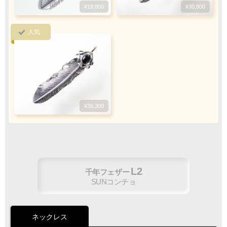
銀行振込
¥19,800
¥30,800
ご注文完了後、メールに記載の指定口座へ
5
『
日以内
』
にお振込をお願い致します
人気
振込手数料
お客様ご負担で
お願い致します
¥36,300
ご注文・決済お手続き完了後
製作・お届け
『
』
となります
L2
千年フェザー
SUNコンチョ
キャンセル・返品不可
ご注文の際は
サイズ等にご注意下さい
ネックレス