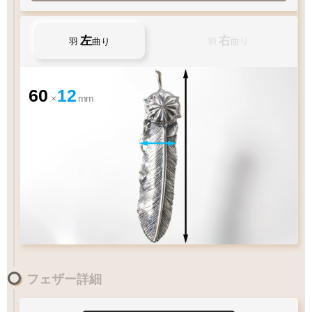
チェック：項目
（2）ペンダントの状態でお届け
左
右
羽
曲り
羽
曲り
60
12
×
mm
チェーン
カートにおすすみ下さい
ペンダントの状態でお届け致します
お好みのアイテムを
ペンダントの状態でお届け致します
フェザー詳細
XL
60
LL
55
L
50
cm
M
45
MM
40
S