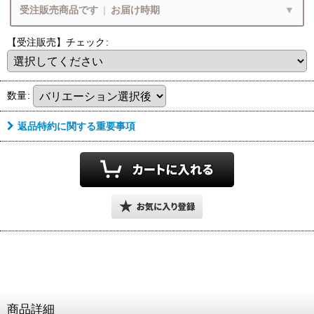
フェザーのみご注文
受注販売商品です
|
お届け時期
【受注販売】チェック
:
ペンダントの状態でお届け致します
8
月営業期間・お届け時期
フェザー
チェーン
数量
:
8/9
8/16
(日)
(日)
～
返品特約に関する重要事項
ご注文・決済お手続き完了後
9
月中旬頃
のお届けです
フェザー単品ご注文
チェーン単品ご注文
お届け目安
各期間内にお届けとなります
ペンダントの状態でお届け
ペンダントの状態でお届け
上旬頃
中旬頃
下旬頃
1枚フェザー
Wフェザー
ペンダントに
1
11
20
21
10
末
ペンダント
ペンダント
フェザーをプラス
日
日
日
日
日
日
～
～
～
商品詳細
フェザーもチェーンも選びたい