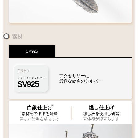
素材
SV925
ペンダントにフェザーをプラスしたい
フェザーもチェーンも選びたい
Q&A
アクセサリーに
スターリングシルバー
最適な硬さのシルバー
SV925
1枚目
1枚
2枚目
必須
必須
1枚タイプ
チェーン
ビーズ
ビーズ
ペンダント
白銀仕上げ
燻し仕上げ
素材そのままを研磨
燻し液を使用し研磨
美しい光沢を放ちます
立体感が際立ちます
Wフェザーにカスタム
ペンダントをカスタム
[KS002]
[KS003]