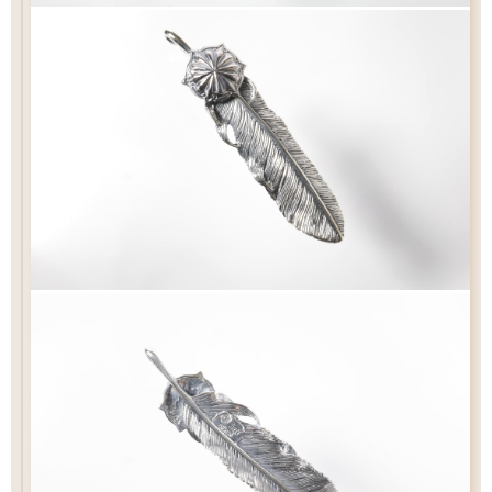
お好みのチェーンをお選び下さい
専用ページ
専用ページ
チェック：項目
フェザー位置をご指定いただけます
フェザー位置をご指定いただけます
（2）ペンダントの状態でお届け
おまかせいただく事も可能です
おまかせいただく事も可能です
チェーン
ペンダントをカスタム
Wフェザーにカスタム
カートにおすすみ下さい
ペンダントの状態でお届け致します