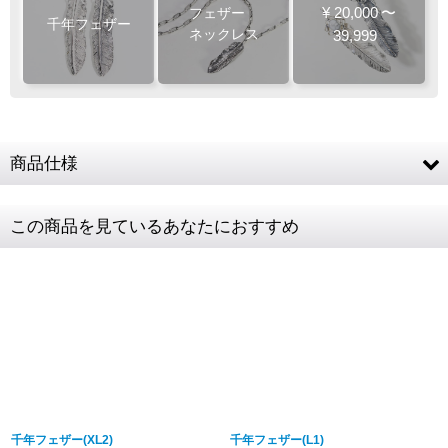
¥
20,000
〜
フェザー
千年フェザー
ネックレス
39,999
商品仕様
素材
SV925
この商品を見ているあなたにおすすめ
フェザー
約60 × 12mm
商品詳細金額・送料
税込表記です
千年フェザー(XL2)
千年フェザー(L1)