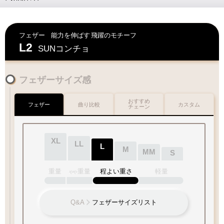
早期発送・日付指定不可
ご対応が難しい為
何卒ご容赦下さいませ
お好みのフェザーを1枚お選び下さい
フェザー
能力を伸ばす
飛躍のモチーフ
L2
SUNコンチョ
チェック：項目
お届けに遅延が発生する場合もございます
フェザーサイズ感
何卒ご了承下さいますよう
お願い申し上げます
（2）ペンダントの状態でお届け
おすすめ
フェザー
曲り比較
カスタム
チェーン
交通
混雑期
天候
不良時
特にGW・お盆
台風・暴風雪
フェザー
年末・冬季期間
大雨・
大雪
等
XL
LL
L
M
MM
S
重量
重量
程よい重さ
軽量
やや
Q&A
フェザーサイズリスト
お好みのチェーンをお選び下さい