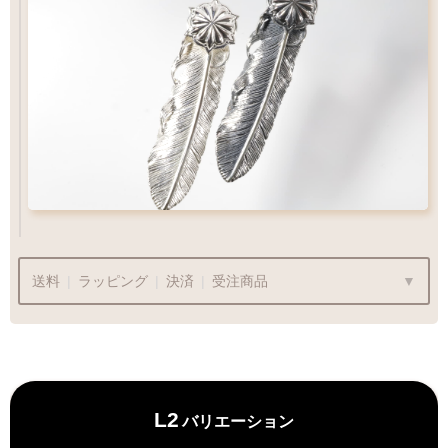
専用ページ
専用ページ
フェザー位置をご指定いただけます
フェザー位置をご指定いただけます
おまかせいただく事も可能です
おまかせいただく事も可能です
ペンダントをカスタム
Wフェザーにカスタム
送料
|
ラッピング
|
決済
|
受注商品
ラッピングも承っております
L2
バリエーション
プレゼント用でも安心してご利用いただけます