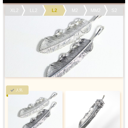
XL2
LL2
L2
M2
MM2
S2
1商品
¥1,100
Q&A
最適なケースで
ラッピング
お届けします
クロネコ
web
コレクト
／
カード決済
ご注文完了後
『お支払い手続き』のリンクから
カード情報をご入力下さい
人気
ご利用限度額
Q&A
1回のお買い物
ご利用回数
¥300,000迄