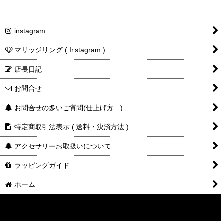
セルフクリーニングされる場合
instagram
市販クリーニング液
ご注意下さい
ジュエリークロス
マリッジリング ( Instagram )
『燻し仕上げ』も
マットなグレーに
クリーニング(
磨き
)
一緒に剥がれます
変色します
店長日記
お問合せ
お問合せの多いご質問(仕上げ方…)
収納前
や
くすみが気になる際に
特定商取引法表示 ( 送料・決済方法 )
ご利用下さい
新品時
の
様に
きれいにクリーニングを致します
アクセサリーお取扱いについて
ご使用可能
ご使用不可
ラッピングガイド
『燻し仕上げ』商品の場合も
プラチナ・K18
K24・メッキ加工
再度『燻し仕上げ』を施してお届け致します
ホーム
K10・SV925
不明な素材
1アイテム
クリーニング
¥1,100～
往復送料は
商品によって