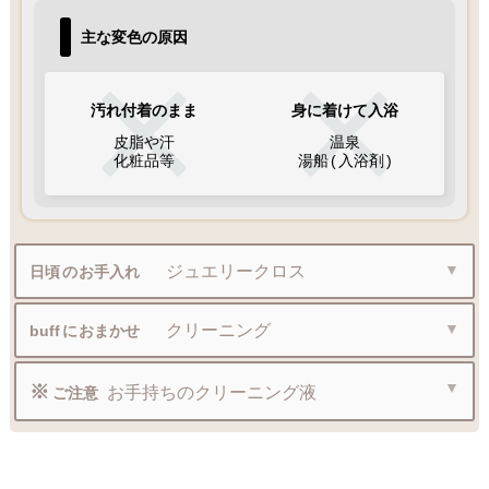
主な変色の原因
汚れ付着のまま
身に着けて入浴
皮脂や汗
温泉
化粧品等
湯船
(
入浴剤
)
ジュエリークロス
日頃
の
お手入れ
クリーニング
buff
に
おまかせ
※
お手持ちのクリーニング液
ご注意
プロ仕様のジュエリークロスで
優しく磨くだけで光沢が戻ります
当店のお買い上げ商品のみ承ります