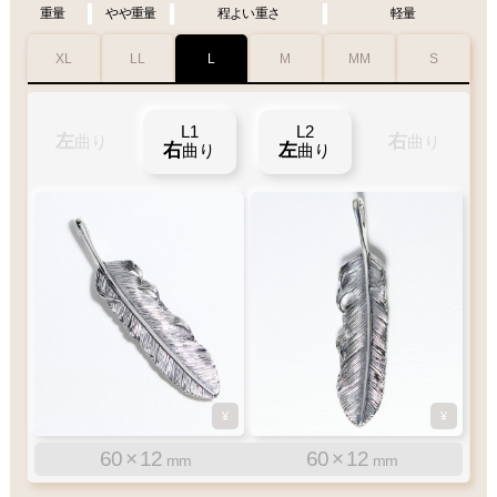
重量
やや重量
程よい重さ
軽量
XL
LL
L
M
MM
S
XL1
L1
XL2
L2
LL2
右
曲
左
左
右
右
LL1
曲り
曲り
曲り
曲り
左
右
右
左
左
左
曲り
曲り
曲り
曲り
曲り
曲
右
曲り
り
り
¥
¥
¥
¥
¥
¥
85
60
×
×
15
12
80
60
×
×
15
12
mm
mm
mm
mm
72
×
14
71
×
14
mm
mm