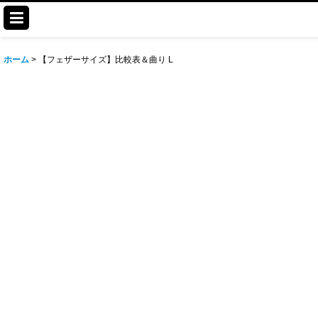
ホーム
>
【フェザーサイズ】比較表＆曲り L