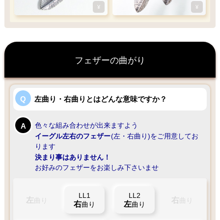
¥
¥
フェザーの曲がり
左曲り・右曲りとはどんな意味ですか？
色々な組み合わせが出来ますよう
イーグル左右のフェザー
(左・右曲り)をご用意してお
ります
決まり事はありません！
お好みのフェザーをお楽しみ下さいませ
LL1
LL2
左
右
曲り
曲り
右
左
曲り
曲り