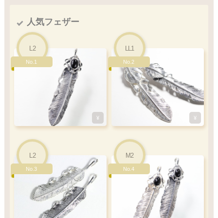
MM1
S1
M1
MM2
M2
S2
左
左
左
右
右
右
寄り
寄り
曲り
曲り
曲り
曲り
人気フェザー
右
右
右
左
左
左
軸
寄り
軸
寄り
曲り
曲り
曲り
曲り
L2
LL1
No.1
No.2
¥
¥
¥
¥
¥
¥
¥
¥
L2
M2
32
×
7
33
×
7
48
40
×
×
10
9
48
40
×
×
10
9
mm
mm
mm
mm
mm
mm
No.3
No.4