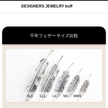
DESIGNERS JEWELRY buff
千年フェザー
サイズ比較
XL1
LL1
L1
M1
MM1