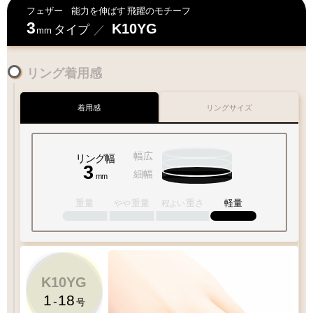
フェザー
能力を伸ばす
飛躍のモチーフ
3
K10YG
タイプ
／
mm
リング着用感
着用感
リングサイズ
幅広
リング幅
3
細幅
mm
重量
重量
重さ
軽量
やや
程よい
K10YG
1
18
-
号