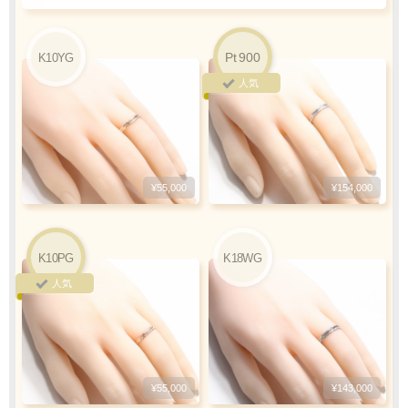
ご利用限度額
Q&A
Pt
900
K10YG
1回のお買い物
ご利用回数
人気
¥300,000迄
銀行振込
ご注文完了後、メールに記載の指定口座へ
¥55,000
¥154,000
5
『
日以内
』
にお振込をお願い致します
振込手数料
K10PG
K18WG
お客様ご負担で
人気
お願い致します
¥55,000
¥143,000