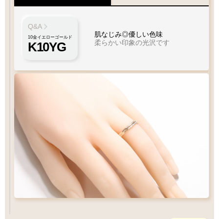
Q&A
肌なじみ◎優しい色味
10金イエローゴールド
柔らかい印象の光沢です
K10YG
特徴
Q&A