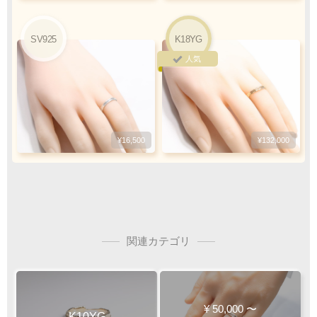
ご注文・決済お手続き完了後
製作・お届け
『
』
となります
SV925
K18YG
人気
キャンセル・返品不可
ご注文の際は
サイズ等にご注意下さい
¥16,500
¥132,000
関連カテゴリ
¥
50,000
〜
K10YG