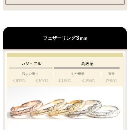
ラッピングも承っております
3
フェザーリング
mm
プレゼント用でも安心してご利用いただけます
1商品
¥1,100
Q&A
カジュアル
高級感
最適なケースで
ラッピング
お届けします
程よい重さ
やや重量
重量
K10PG
K10YG
K18YG
K18WG
Pt
900
クロネコ
web
コレクト
／
カード決済
ご注文完了後
『お支払い手続き』のリンクから
カード情報をご入力下さい