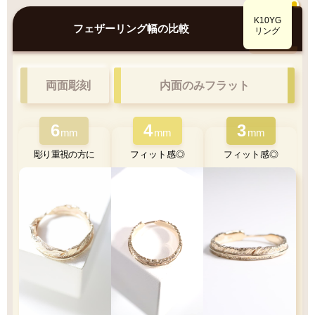
鮮やかで美しい光沢
K10YGとK18YG
K10YG
比較
フェザーリング幅の比較
肌なじみ◎優しい色味
リング
両面彫刻
内面のみフラット
6
4
3
K10YG
mm
mm
mm
彫り重視の方に
フィット感◎
フィット感◎