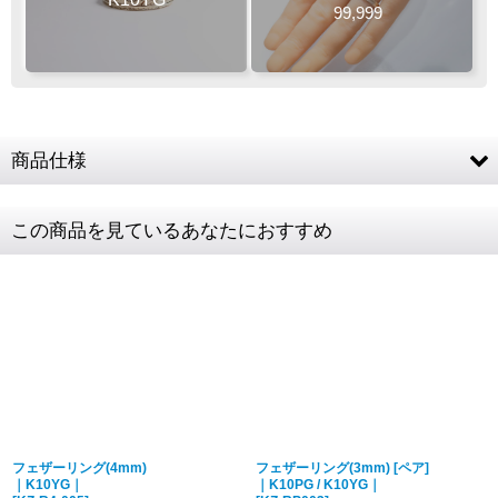
99,999
商品仕様
素材
K10YG (10金イエローゴールド)
この商品を見ているあなたにおすすめ
リングサイズ
1〜18号
リング幅
最大幅 約3mm
商品詳細金額・送料
税込表記です
フェザーリング(4mm)
フェザーリング(3mm) [ペア]
｜K10YG｜
｜K10PG / K10YG｜