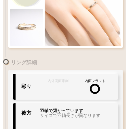
1
-
18
リング詳細
号
1
10
15
20
30
Q&A
リングサイズガイド
内外両面彫刻
内面フラット
彫り
着用サイズ
15
羽軸で繋がっています
後方
号
サイズで羽軸長さが異なります