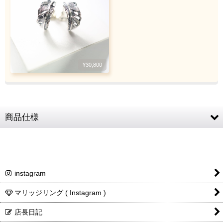
¥30,800
ご注文・決済お手続き完了後
製作・お届け
『
』
となります
キャンセル・返品不可
商品仕様
ご注文の際は
サイズ等にご注意下さい
素材
SV925
ピアスサイズ
直径12mm 幅7mm
instagram
ピアスキャッチ
形状変更の場合があります
16G ／ 一般的なピアッサー内蔵のピアスと同
マリッジリング ( Instagram )
ピアス針の太さ
じです
店長日記
商品詳細金額・
税込表記です