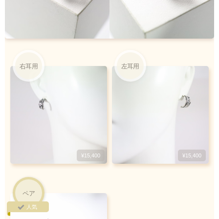
クロネコ
web
コレクト
／
カード決済
ご注文完了後
『お支払い手続き』のリンクから
カード情報をご入力下さい
右耳用
左耳用
ご利用限度額
Q&A
1回のお買い物
ご利用回数
¥300,000迄
銀行振込
¥15,400
¥15,400
ご注文完了後、メールに記載の指定口座へ
5
『
日以内
』
にお振込をお願い致します
ペア
振込手数料
人気
お客様ご負担で
お願い致します