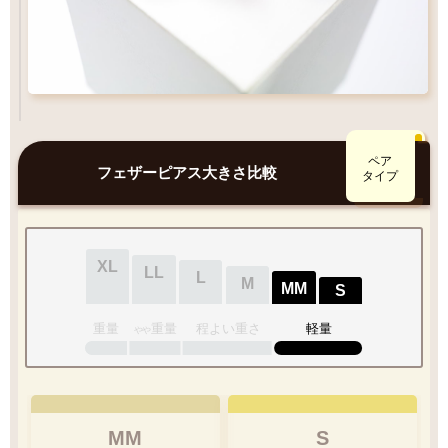
ペア
フェザーピアス大きさ比較
タイプ
XL
LL
L
M
MM
S
重量
重量
程よい重さ
軽量
やや
MM
S