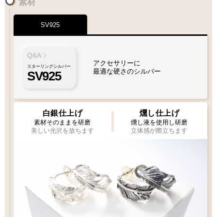
素材
SV925
Q&A
アクセサリーに
スターリングシルバー
最適な硬さのシルバー
SV925
白銀仕上げ
燻し仕上げ
素材そのままを研磨
燻し液を使用し研磨
美しい光沢を放ちます
立体感が際立ちます