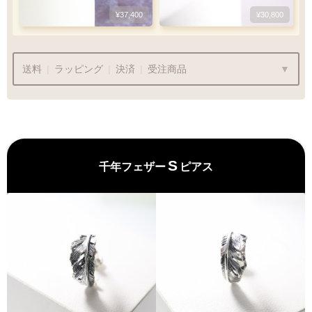
¥37,400
¥30,800
送料
|
ラッピング
|
決済
|
受注商品
¥715
商品代金
¥22,000〜
は送料無料です
S
千年フェザー
ピアス
ラッピングも承っております
プレゼント用でも安心してご利用いただけます
1商品
¥1,100
Q&A
最適なケースで
ラッピング
お届けします