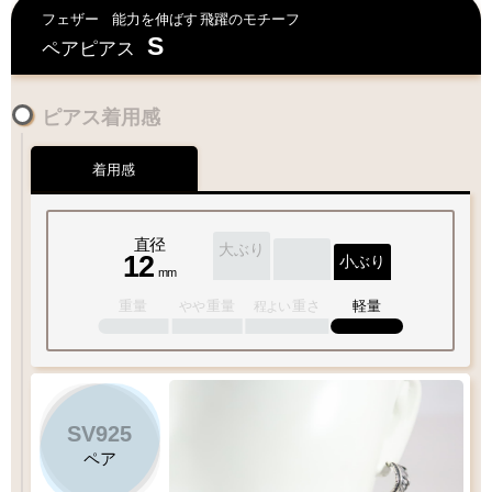
フェザー
能力を伸ばす
飛躍のモチーフ
S
ペアピアス
ピアス着用感
着用感
直径
大ぶり
12
小ぶり
mm
重量
重量
重さ
軽量
やや
程よい
SV925
ペア