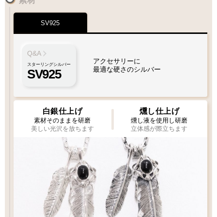
¥2,200
SV925
Q&A
アクセサリーに
スターリングシルバー
最適な硬さのシルバー
SV925
白銀仕上げ
燻し仕上げ
素材そのままを研磨
燻し液を使用し研磨
美しい光沢を放ちます
立体感が際立ちます