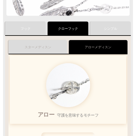
フック
クローフック
シンプル
クロネコ
web
コレクト
／
カード決済
ご注文完了後
『お支払い手続き』のリンクから
スターフックチェーン
スターメディスン
アローフックチェーン
アローメディスン
カード情報をご入力下さい
ご利用限度額
Q&A
1回のお買い物
ご利用回数
¥300,000迄
銀行振込
ご注文完了後、メールに記載の指定口座へ
スター
スター
アロー
5
幸運を運ぶラッキーモチーフ
幸運を運ぶラッキーモチーフ
守護を意味するモチーフ
『
日以内
』
にお振込をお願い致します
振込手数料