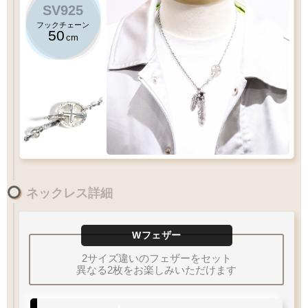
SV925
フックチェーン
50
cm
50
(
MM2
)
クローフックチェーン
千年フェザー
cm
アローメディスン
ネックレス詳細
(
L2
)
千年フェザー
オニキス
Lサイズ
のフェザーにおすすめチェーン
60
12
×
Wフェザー
40
9
×
XL
LL
L
M
MM
60
S
2サイズ違いのフェザーをセット
55
50
cm
45
異なる2枚をお楽しみいただけます
40
Q&A
フェザーサイズリスト
チェーン
太さ