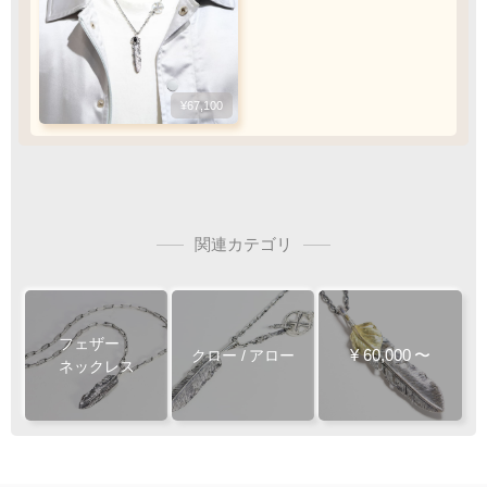
アロー
守護を意味するモチーフ
¥67,100
¥67,100
チェーン
50
cm
関連カテゴリ
フェザー
¥
60,000
〜
クロー
/
アロー
シンプルなチェーンです
ネックレス
50
45
チェー
チェー
cm
cm
¥74,800