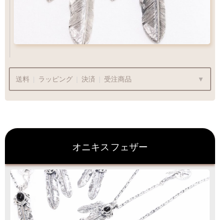
送料
|
ラッピング
|
決済
|
受注商品
ラッピングも承っております
オニキス
フェザー
プレゼント用でも安心してご利用いただけます
1商品
¥1,100
Q&A
最適なケースで
ラッピング
お届けします