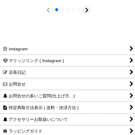
白銀
白銀
¥52,800
¥39,710
燻し
燻し
¥53,900
¥40,810
instagram
マリッジリング ( Instagram )
店長日記
お問合せ
白銀
¥70,400
燻し
お問合せの多いご質問(仕上げ方…)
¥71,500
特定商取引法表示 ( 送料・決済方法 )
アクセサリーお取扱いについて
ラッピングガイド