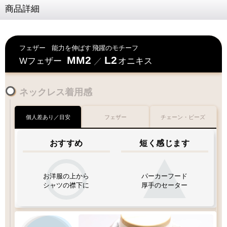
商品詳細
フェザー
能力を伸ばす
飛躍のモチーフ
MM2
L2
Wフェザー
／
オニキス
ネックレス着用感
個人差あり／目安
フェザー
チェーン・ビーズ
おすすめ
短く感じます
お洋服の上から
パーカーフード
シャツの襟下に
厚手のセーター