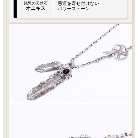
悪運を寄せ付けない
純黒の天然石
オニキス
パワーストーン
太目
当店標準
やや細目
細目
MM2
L2
右
右
曲り
曲り
左
左
曲り
曲り
メディスン
直径
アロー
スター
スターS
17
15.5
12
mm
mm
mm
フック
タイプ
イーグル
シンプル
シンプル
S
クロー
Q&A
フックチェーンの長さ
¥13,200
¥36,300