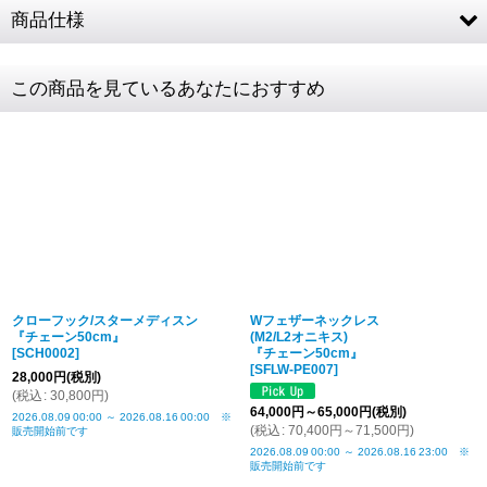
商品仕様
ン
ン
人気
SV925 (フェザー・フックチェーン・ビーズ) / 天
素材
この商品を見ているあなたにおすすめ
然石 (オニキス)
フェザー左
MM2 約40 × 9mm
フェザー右
L2 約60 × 12mm
チェーン全長
50cm (CL100/4C) ※パーツ全て含む
白銀
白銀
チェーンコマ
3.2mm
¥70,400
¥55,110
燻し
燻し
幅
¥71,500
¥56,210
メンズトルソ
肩幅44cm / バスト94cm
クローフック/スターメディスン
Wフェザーネックレス
ー
人気
人気
『チェーン50cm』
(M2/L2オニキス)
[
SCH0002
]
『チェーン50cm』
天然石を使用している為、画像とは多少の色の
[
SFLW-PE007
]
石について
28,000
円
(税別)
違いがございます。
(
税込
:
30,800
円
)
64,000
円
～65,000
円
(税別)
2026.08.09
商品詳細金
00:00
～
2026.08.16
税込表記です
00:00
※
(
税込
:
70,400
円
～71,500
円
)
販売開始前です
額・送料
2026.08.09
00:00
～
2026.08.16
23:00
※
販売開始前です