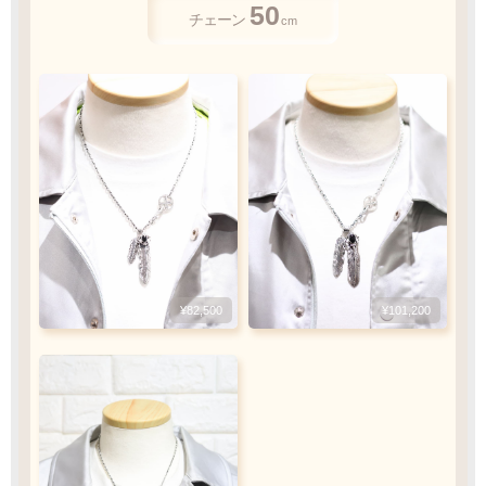
50
50
50
45
お客様ご負担で
チェーン
チェーン
cm
cm
チェーン
チェーン
cm
cm
お願い致します
人気
人気
ご注文・決済お手続き完了後
製作・お届け
『
』
となります
キャンセル・返品不可
¥84,700
¥82,500
¥84,700
¥101,200
ご注文の際は
¥66,000
¥49,610
サイズ等にご注意下さい
No.1