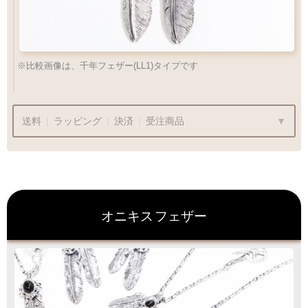
※比較画像は、千年フェザー(LL1)タイプです
送料
|
ラッピング
|
決済
|
受注商品
ラッピングも承っております
オニキス
フェザー
プレゼント用でも安心してご利用いただけます
1商品
¥1,100
Q&A
最適なケースで
ラッピング
お届けします