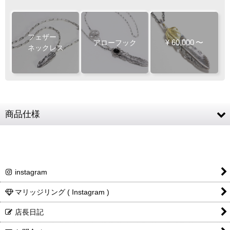
フェザー
¥
60,000
〜
アローフック
シンプルなチェーンです
ネックレス
スター
幸運を運ぶラッキーモチーフ
50
45
チェー
チェー
cm
cm
商品仕様
ン
ン
50
チェーン
cm
人気
SV925 (フェザー・フックチェーン) / 天然石
素材
(オニキス)
人気
サイズ
アローメディスン (直径17mm)
instagram
フェザー
約72 × 16mm
マリッジリング ( Instagram )
チェーン全長
50cm (CL100/4C) ※パーツ全て含む
店長日記
白銀
白銀
チェーンコマ幅
3.2mm
¥70,400
¥55,110
燻し
燻し