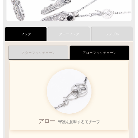
フック
クローフック
シンプル
クロネコ
web
コレクト
／
カード決済
ご注文完了後
『お支払い手続き』のリンクから
スターフックチェーン
アローフックチェーン
カード情報をご入力下さい
ご利用限度額
Q&A
1回のお買い物
ご利用回数
¥300,000迄
銀行振込
ご注文完了後、メールに記載の指定口座へ
スター
アロー
5
幸運を運ぶラッキーモチーフ
守護を意味するモチーフ
『
日以内
』
にお振込をお願い致します