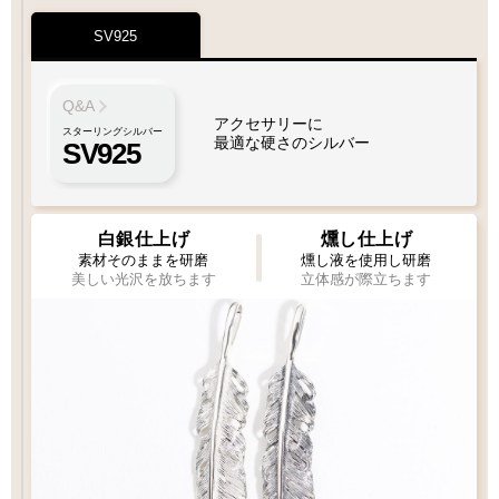
SV925
Q&A
アクセサリーに
スターリングシルバー
最適な硬さのシルバー
SV925
白銀仕上げ
燻し仕上げ
素材そのままを研磨
燻し液を使用し研磨
美しい光沢を放ちます
立体感が際立ちます