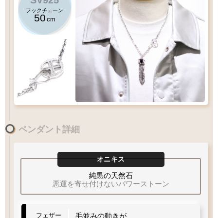
フックチェーン
50
cm
50
アローフックチェーン
cm
ペンダント詳細
XL
LLサイズ
のフェザーにおすすめチェーン
LL
L
M
MM
S
オニキス
重量
重量
程よい重さ
軽量
やや
60
55
50
cm
45
純黒の天然石
40
悪運を寄せ付けないパワーストーン
Q&A
フェザーサイズリスト
チェーン
太さ
フェザー
毛並みの動きが