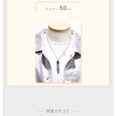
振込手数料
50
50
45
お客様ご負担で
チェーン
cm
チェーン
チェーン
cm
cm
お願い致します
人気
ご注文・決済お手続き完了後
製作・お届け
『
』
となります
キャンセル・返品不可
¥74,800
ご注文の際は
¥66,000
¥49,610
サイズ等にご注意下さい
スターメディスン
アローメディスン
関連カテゴリ