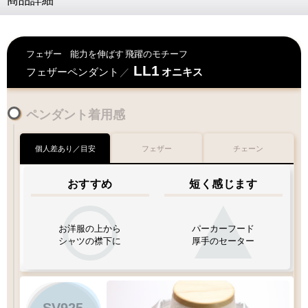
商品詳細
フェザー
能力を伸ばす
飛躍のモチーフ
LL1
フェザーペンダント
／
オニキス
ペンダント着用感
個人差あり／目安
フェザー
チェーン
おすすめ
短く感じます
お洋服の上から
パーカーフード
シャツの襟下に
厚手のセーター
SV925