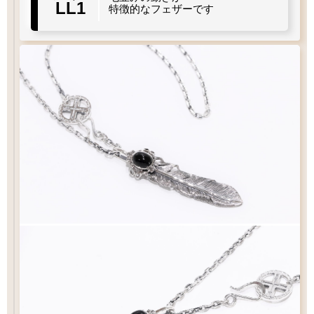
LL1
太目
当店標準
やや細目
細目
特徴的なフェザーです
左
右
羽
曲り
羽
曲り
メディスン
直径
アロー
スター
スターS
17
15.5
12
mm
mm
mm
72
16
×
mm
フック
タイプ
イーグル
シンプル
シンプル
S
クロー
Q&A
フックチェーンの長さ
¥47,300