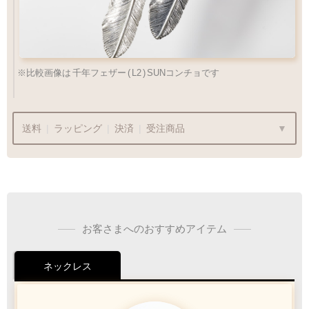
※比較画像は
千年フェザー
(
L2
)
SUNコンチョです
送料
|
ラッピング
|
決済
|
受注商品
ラッピングも承っております
お客さまへのおすすめアイテム
プレゼント用でも安心してご利用いただけます
ネックレス
1商品
¥1,100
Q&A
最適なケースで
ラッピング
お届けします