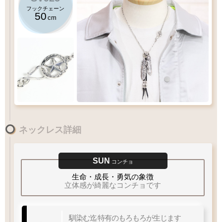
フックチェーン
50
cm
(
LL1
)
50
千年フェザー
スターフックチェーン
cm
ネックレス詳細
(
L
2
)
千年フェザー
LL・
Lサイズ
のフェザーにおすすめチェーン
SUNコンチョ
72
14
×
60
12
×
SUN
コンチョ
XL
60
LL
55
L
50
M
cm
45
MM
S
生命・成長・勇気の象徴
40
立体感が綺麗なコンチョです
Q&A
フェザーサイズリスト
チェーン
太さ
馴染む迄
特有のもろもろが生じます