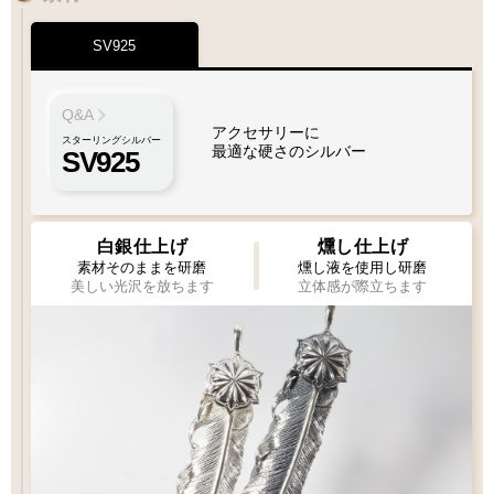
SV925
Q&A
アクセサリーに
スターリングシルバー
最適な硬さのシルバー
SV925
白銀仕上げ
燻し仕上げ
素材そのままを研磨
燻し液を使用し研磨
美しい光沢を放ちます
立体感が際立ちます