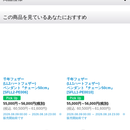
SV925 (フェザー・フックチェーン・メディスン・
素材
この商品を見ているあなたにおすすめ
ビーズパーツ・ビーズ) / 鹿革
フェザー
LL1約72 × 14mm
左
フェザー
L2約60 × 12mm
右
チェーン
50cm (CL100/4C) ※パーツ全て含む
全長
チェーン
3.2mm
千年フェザー
千年フェザー
コマ幅
(LL2ハートフェザー)
(LL1ハートフェザー)
ペンダント『チェーン50cm』
ペンダント『チェーン50cm』
[
SFLL2-PE006
]
[
SFLL1-PE0010
]
メンズト
肩幅44cm / バスト94cm
ルソー
55,000
円
～56,000
円
(税別)
55,000
円
～56,000
円
(税別)
(
税込
レザーに
:
60,500
円
～61,600
水濡れ、汗、摩擦などにより衣服等へ色移りする場
円
)
(
税込
:
60,500
円
～61,600
円
)
2026.08.09
00:00
～
2026.08.16
23:00
※
2026.08.09
00:00
～
2026.08.16
23:00
※
ついて
合がございます。十分にご注意下さい。
販売開始前です
販売開始前です
商品詳細
税込表記です