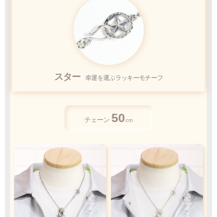
クロネコ
web
コレクト
／
カード決済
スター
幸運を運ぶラッキーモチーフ
ご注文完了後
『お支払い手続き』のリンクから
カード情報をご入力下さい
50
ご利用限度額
チェーン
cm
Q&A
1回のお買い物
ご利用回数
¥300,000迄
銀行振込
ご注文完了後、メールに記載の指定口座へ
5
『
日以内
』
にお振込をお願い致します