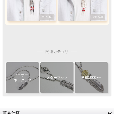
振込手数料
お客様ご負担で
お願い致します
¥87,560
¥91,520
関連カテゴリ
ご注文・決済お手続き完了後
製作・お届け
『
』
となります
キャンセル・返品不可
フェザー
¥
60,000
〜
スターフック
ご注文の際は
ネックレス
サイズ等にご注意下さい
商品仕様