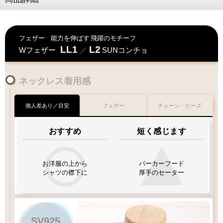
フェザー
能力を伸ばす
飛躍のモチーフ
LL1
L2
Wフェザー
／
SUNコンチョ
ネックレス着用感
個人差あり／目安
フェザー
チェーン・ビーズ
おすすめ
短く感じます
お洋服の上から
パーカーフード
シャツの襟下に
厚手のセーター
SV925