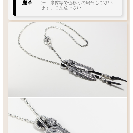
太目
当店標準
やや細目
細目
鹿革
汗・摩擦等で色移りの場合もござい
ます、ご注意下さい
LL1
L2
メディスン
直径
左
右
曲り
曲り
右
左
曲り
曲り
アロー
スター
スターS
17
15.5
12
mm
mm
mm
フック
タイプ
イーグル
シンプル
シンプル
S
クロー
Q&A
フックチェーンの長さ
¥27,500
¥30,800