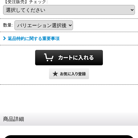
【受注販売】チェック
:
8
月営業期間・お届け時期
数量
:
8/9
8/16
(日)
(日)
～
返品特約に関する重要事項
ご注文・決済お手続き完了後
9
月中旬頃
のお届けです
お届け目安
各期間内にお届けとなります
上旬頃
中旬頃
下旬頃
1
11
20
21
10
末
日
日
日
日
日
日
～
～
～
商品詳細
早期発送・日付指定不可
ご対応が難しい為