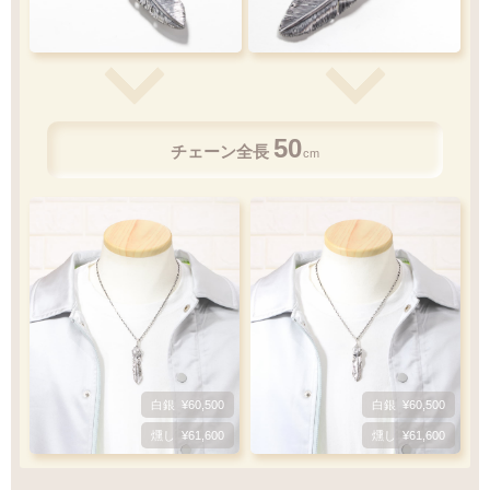
50
チェーン全長
cm
白銀
¥60,500
白銀
¥60,500
燻し
¥61,600
燻し
¥61,600