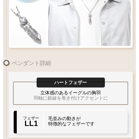
LL
サイズ
のフェザーにおすすめチェーン
ペンダント詳細
XL
LL
L
M
MM
S
60
55
50
cm
45
ハートフェザー
重量
重量
程よい重さ
軽量
40
やや
立体感のあるイーグルの胸羽
太目
羽軸に銀線を巻き付けアクセントに
チェーン太さ
Q&A
フェザーサイズリスト
当店標準
細目
フェザー
毛並みの動きが
LL1
特徴的なフェザーです
左
右
羽
曲り
羽
曲り