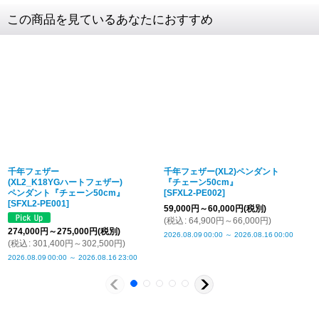
素材
SV925 (全て)
この商品を見ているあなたにおすすめ
フェザー
約72 × 15mm
ご注文・決済お手続き完了後
製作・お届け
『
』
となります
チェーン全
50cm (CL100/4C)
長
キャンセル・返品不可
チェーンコ
3.2mm
マ幅
ご注文の際は
サイズ等にご注意下さい
メンズトル
肩幅44cm / バスト94cm
ソー
千年フェザー
千年フェザー(XL2)ペンダント
仕上げ価格
燻し仕上げのみ + ¥1,100
(XL2_K18YGハートフェザー)
『チェーン50cm』
ペンダント『チェーン50cm』
[
SFXL2-PE002
]
留め具につ
チェーンの留め具は、写真と異なる場合がござい
[
SFXL2-PE001
]
59,000
円
～60,000
円
(税別)
いて
ます。ご了承下さい。
(
税込
:
64,900
円
～66,000
円
)
274,000
円
～275,000
円
(税別)
商品詳細金
税込表記です
2026.08.09
00:00
～
2026.08.16
00:00
(
税込
:
301,400
円
～302,500
円
)
額・送料
2026.08.09
00:00
～
2026.08.16
23:00