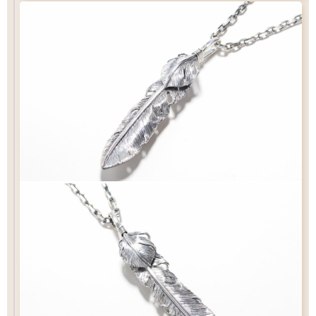
72
15
×
mm
白銀
燻し
¥44,000