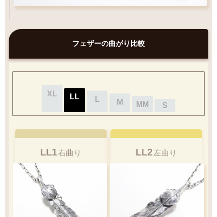
フェザーの曲がり比較
XL
LL
L
M
MM
S
LL1
LL2
右曲り
左曲り