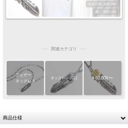
ご注文完了後
『お支払い手続き』のリンクから
白金/白銀
¥264,000
カード情報をご入力下さい
燻し
¥265,100
ご利用限度額
Q&A
1回のお買い物
ご利用回数
¥300,000迄
関連カテゴリ
銀行振込
ご注文完了後、メールに記載の指定口座へ
5
『
日以内
』
にお振込をお願い致します
フェザー
¥
60,000
〜
ネックレス
(
LL
)
ネックレス
振込手数料
お客様ご負担で
お願い致します
商品仕様