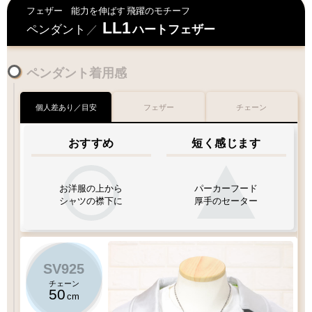
何卒ご容赦下さいませ
フェザー
能力を伸ばす
飛躍のモチーフ
LL1
ペンダント
／
ハートフェザー
お届けに遅延が発生する場合もございます
ペンダント着用感
何卒ご了承下さいますよう
お願い申し上げます
個人差あり／目安
フェザー
チェーン
交通
混雑期
天候
不良時
特にGW・お盆
台風・暴風雪
おすすめ
短く感じます
年末・冬季期間
大雨・
大雪
等
お洋服の上から
パーカーフード
シャツの襟下に
厚手のセーター
SV925
チェーン
50
cm