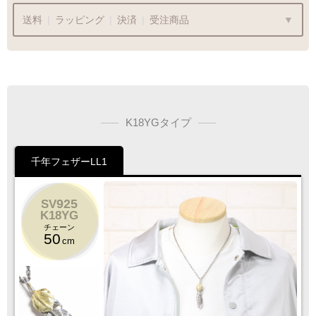
送料
|
ラッピング
|
決済
|
受注商品
ラッピングも承っております
K18YGタイプ
プレゼント用でも安心してご利用いただけます
千年フェザーLL1
1商品
¥1,100
Q&A
最適なケースで
ラッピング
お届けします
925
SV
K18YG
チェーン
50
cm
クロネコ
web
コレクト
／
カード決済