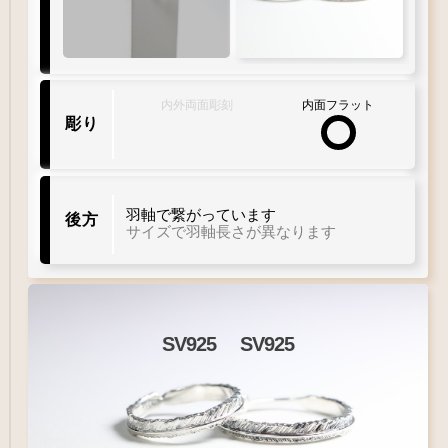
内外両面彫刻
内面フラット
彫り
羽軸で繋がっています
後方
サイズで羽軸長さが異なります
SV925
SV925