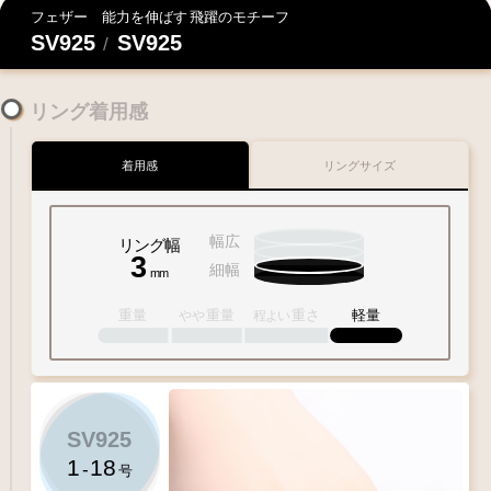
フェザー
能力を伸ばす
飛躍のモチーフ
SV925
SV925
/
リング着用感
着用感
リングサイズ
幅広
リング幅
3
細幅
mm
重量
重量
重さ
軽量
やや
程よい
1
-
18
号
SV925
1
10
15
20
30
1
18
-
号