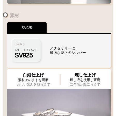
素材
SV925
Q&A
アクセサリーに
スターリングシルバー
最適な硬さのシルバー
SV925
白銀仕上げ
燻し仕上げ
素材そのままを研磨
燻し液を使用し研磨
美しい光沢を放ちます
立体感が際立ちます