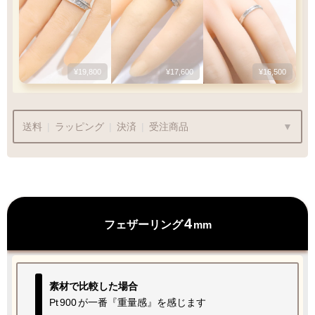
¥19,800
¥17,600
¥16,500
送料
|
ラッピング
|
決済
|
受注商品
¥990
商品代金
¥22,000〜
は送料無料です
4
フェザーリング
mm
ラッピングも承っております
プレゼント用でも安心してご利用いただけます
素材で比較した場合
1商品
¥1,100
Q&A
Pt
900
が一番『重量感』を感じます
最適なケースで
ラッピング