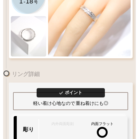
1
18
-
号
1
-
18
リング詳細
号
1
10
15
20
30
ポイント
Q&A
リングサイズガイド
軽い着け心地なので
重ね着けにも◎
白銀仕上げ
内外両面彫刻
内面フラット
15
彫り
号