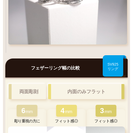
SV925
フェザーリング幅の比較
リング
両面彫刻
内面のみフラット
6
4
3
mm
mm
mm
彫り重視の方に
フィット感◎
フィット感◎