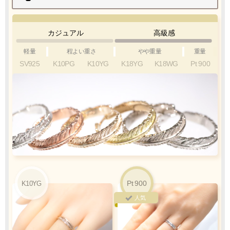
お届けします
カジュアル
高級感
軽量
程よい重さ
やや重量
重量
SV925
K10PG
K10YG
K18YG
K18WG
Pt
900
クロネコ
web
コレクト
／
カード決済
ご注文完了後
『お支払い手続き』のリンクから
カード情報をご入力下さい
ご利用限度額
Q&A
1回のお買い物
ご利用回数
¥300,000迄
Pt
900
K10YG
銀行振込
人気
ご注文完了後、メールに記載の指定口座へ
5
『
日以内
』
にお振込をお願い致します