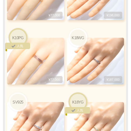
振込手数料
¥77,000
¥198,000
お客様ご負担で
お願い致します
K10PG
K18WG
人気
ご注文・決済お手続き完了後
製作・お届け
『
』
となります
¥77,000
¥187,000
キャンセル・返品不可
ご注文の際は
SV925
K18YG
サイズ等にご注意下さい
人気