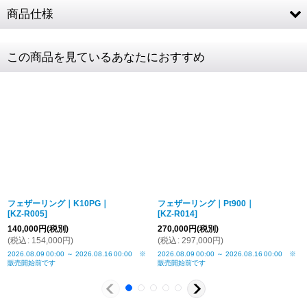
商品仕様
素材
SV925
この商品を見ているあなたにおすすめ
リングサイズ
1〜18号
リング幅
最大幅 約4mm
商品詳細金額・送料
税込表記です
フェザーリング｜K10PG｜
フェザーリング｜Pt900｜
[
KZ-R005
]
[
KZ-R014
]
140,000
円
(税別)
270,000
円
(税別)
(
税込
:
154,000
円
)
(
税込
:
297,000
円
)
2026.08.09
00:00
～
2026.08.16
00:00
※
2026.08.09
00:00
～
2026.08.16
00:00
※
販売開始前です
販売開始前です