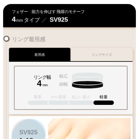
フェザー
能力を伸ばす
飛躍のモチーフ
4
SV925
タイプ
／
mm
リング着用感
着用感
リングサイズ
幅広
リング幅
4
細幅
mm
重量
重量
重さ
軽量
やや
程よい
SV925