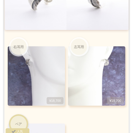
クロネコ
web
コレクト
／
カード決済
ご注文完了後
『お支払い手続き』のリンクから
カード情報をご入力下さい
右耳用
左耳用
ご利用限度額
Q&A
1回のお買い物
ご利用回数
¥300,000迄
銀行振込
¥18,700
¥18,700
ご注文完了後、メールに記載の指定口座へ
5
『
日以内
』
にお振込をお願い致します
振込手数料
ペア
人気
お客様ご負担で