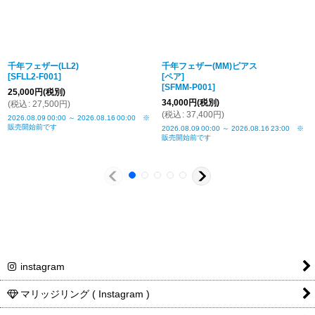
商品詳細金額・
税込表記です
送料
千年フェザー(LL2)
千年フェザー(MM)ピアス
[
SFLL2-F001
]
[ペア]
[
SFMM-P001
]
25,000
円
(税別)
34,000
円
(税別)
(
税込
:
27,500
円
)
(
税込
:
37,400
円
)
2026.08.09
00:00
～
2026.08.16
00:00
※
販売開始前です
2026.08.09
00:00
～
2026.08.16
23:00
※
販売開始前です
instagram
マリッジリング ( Instagram )