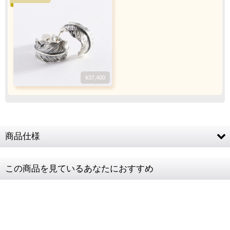
お願い致します
¥37,400
ご注文・決済お手続き完了後
製作・お届け
『
』
となります
キャンセル・返品不可
商品仕様
ご注文の際は
サイズ等にご注意下さい
素材
SV925
この商品を見ているあなたにおすすめ
ピアスサイズ
直径15mm 幅9mm
ピアスキャッチ
形状変更の場合があります
16G ／ 一般的なピアッサー内蔵のピアスと同
ピアス針の太さ
じです