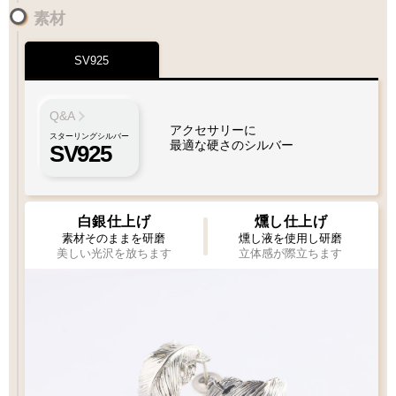
素材
SV925
Q&A
アクセサリーに
スターリングシルバー
最適な硬さのシルバー
SV925
白銀仕上げ
燻し仕上げ
素材そのままを研磨
燻し液を使用し研磨
美しい光沢を放ちます
立体感が際立ちます