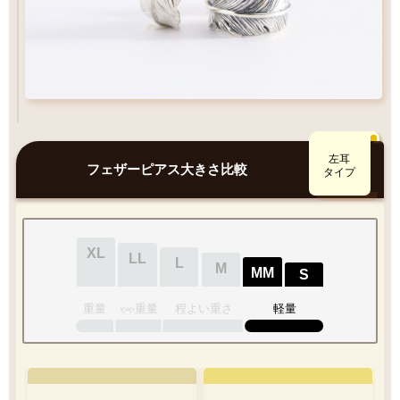
左耳
フェザーピアス大きさ比較
タイプ
XL
LL
L
M
MM
S
重量
重量
程よい重さ
軽量
やや