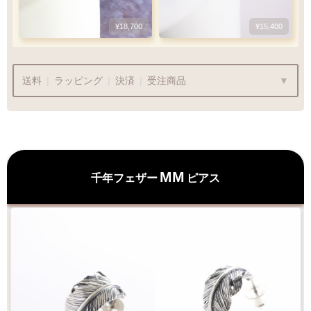
¥18,700
¥15,400
送料
|
ラッピング
|
決済
|
受注商品
¥715
商品代金
¥22,000〜
は送料無料です
MM
千年フェザー
ピアス
ラッピングも承っております
プレゼント用でも安心してご利用いただけます
1商品
¥1,100
Q&A
最適なケースで
ラッピング
お届けします