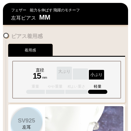
フェザー
能力を伸ばす
飛躍のモチーフ
MM
左耳ピアス
ピアス着用感
着用感
直径
大ぶり
15
小ぶり
mm
重量
重量
重さ
軽量
やや
程よい
SV925
左耳