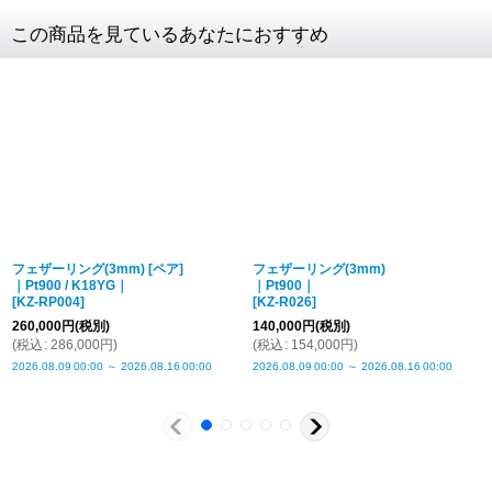
素材
SV925
この商品を見ているあなたにおすすめ
クロネコ
web
コレクト
／
カード決済
リングサイズ
5〜25号
ご注文完了後
『お支払い手続き』のリンクから
リング幅
最大幅 約10mm
カード情報をご入力下さい
商品詳細金額・送料
税込表記です
ご利用限度額
Q&A
1回のお買い物
ご利用回数
¥300,000迄
フェザーリング(3mm) [ペア]
フェザーリング(3mm)
｜Pt900 / K18YG｜
｜Pt900｜
銀行振込
[
KZ-RP004
]
[
KZ-R026
]
ご注文完了後、メールに記載の指定口座へ
260,000
円
(税別)
140,000
円
(税別)
5
(
税込
:
286,000
円
)
(
税込
:
154,000
円
)
『
日以内
』
にお振込をお願い致します
2026.08.09
00:00
～
2026.08.16
00:00
2026.08.09
00:00
～
2026.08.16
00:00
振込手数料
お客様ご負担で
お願い致します