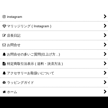
instagram
マリッジリング ( Instagram )
ご注文・決済お手続き完了後
製作・お届け
『
』
となります
店長日記
お問合せ
キャンセル・返品不可
ご注文の際は
お問合せの多いご質問(仕上げ方…)
サイズ等にご注意下さい
特定商取引法表示 ( 送料・決済方法 )
アクセサリーお取扱いについて
ラッピングガイド
ホーム