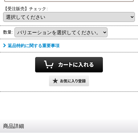
リング
リングによって
サイズガイド
【受注販売】チェック
:
『サイズ感』が
商品ページ内に
異なります
8
ございます
月営業期間・お届け時期
数量
:
8/9
8/16
(日)
(日)
～
ご注文後
返品特約に関する重要事項
ご注文・決済お手続き完了後
サイズ変更
ご希望の場合
9
月中旬頃
のお届けです
24時間以内に
24時間以降
お届け目安
各期間内にお届けとなります
『お問合せ』より
お届け予定が
お知らせ下さい
『大幅に遅れます』
上旬頃
中旬頃
下旬頃
1
11
20
21
10
末
日
日
日
日
日
日
～
～
～
商品詳細
早期発送・日付指定不可