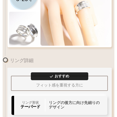
『1号程大きいサイズ』がおすすめです
リング詳細
5
-
25
号
1
10
15
20
30
おすすめ
フィット感を重視する方に
Q&A
リングサイズガイド
リングの後方に向け先細りの
リング形状
テーパード
デザイン
白銀仕上げ
18
号