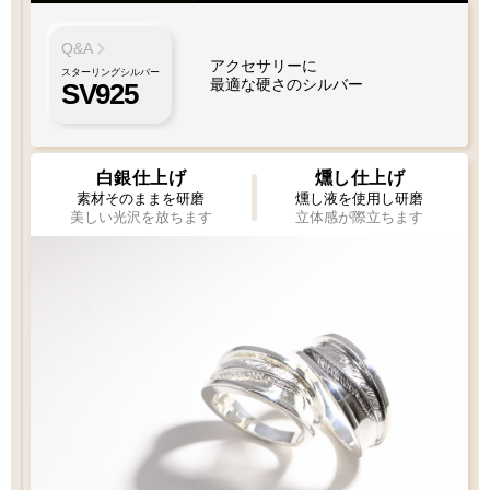
Q&A
アクセサリーに
スターリングシルバー
最適な硬さのシルバー
SV925
白銀仕上げ
燻し仕上げ
素材そのままを研磨
燻し液を使用し研磨
美しい光沢を放ちます
立体感が際立ちます