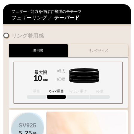
ご対応が難しい為
何卒ご容赦下さいませ
フェザー
能力を伸ばす
飛躍のモチーフ
フェザーリング
／
テーパード
お届けに遅延が発生する場合もございます
リング着用感
何卒ご了承下さいますよう
お願い申し上げます
着用感
リングサイズ
交通
混雑期
天候
不良時
特にGW・お盆
台風・暴風雪
幅広
最大幅
年末・冬季期間
大雨・
大雪
等
10
細幅
mm
重量
重量
重さ
軽量
やや
程よい
SV925
5
25
-
号