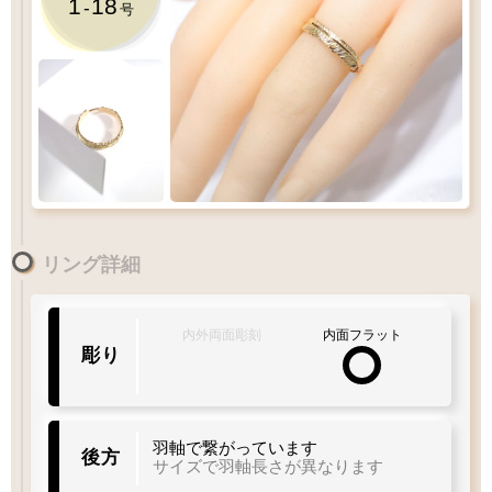
1
18
-
号
1
-
18
リング詳細
号
1
10
15
20
30
Q&A
リングサイズガイド
内外両面彫刻
内面フラット
彫り
着用サイズ
14
羽軸で繋がっています
後方
号
サイズで羽軸長さが異なります