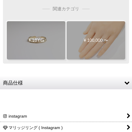
関連カテゴリ
K18YG
¥
100,000
〜
商品仕様
素材
K18YG (18金イエローゴールド)
リングサイズ
1〜18号
instagram
リング幅
最大幅 約4mm
商品詳細金額・送料
税込表記です
マリッジリング ( Instagram )