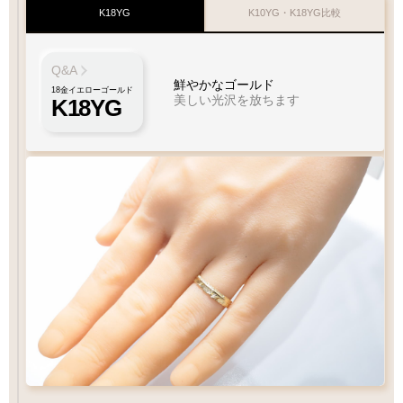
K18YG
K10YG・K18YG比較
Q&A
鮮やかなゴールド
18金イエローゴールド
美しい光沢を放ちます
K18YG