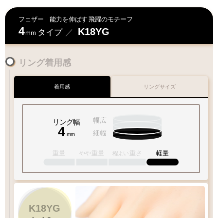
フェザー
能力を伸ばす
飛躍のモチーフ
4
K18YG
タイプ
／
mm
リング着用感
着用感
リングサイズ
幅広
リング幅
4
細幅
mm
重量
重量
重さ
軽量
やや
程よい
K18YG