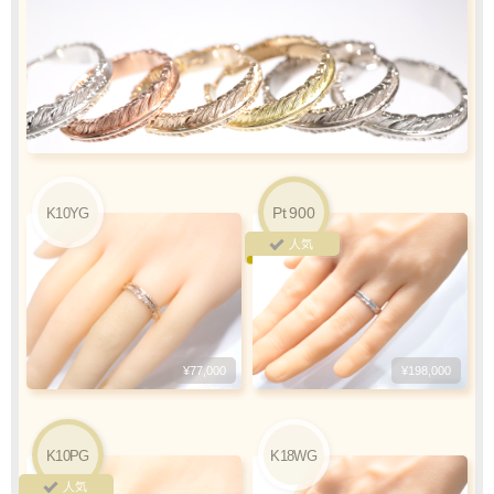
カード情報をご入力下さい
ご利用限度額
Q&A
1回のお買い物
ご利用回数
¥300,000迄
Pt
900
K10YG
銀行振込
ご注文完了後、メールに記載の指定口座へ
人気
5
『
日以内
』
にお振込をお願い致します
振込手数料
お客様ご負担で
¥77,000
¥198,000
お願い致します
K10PG
K18WG
人気