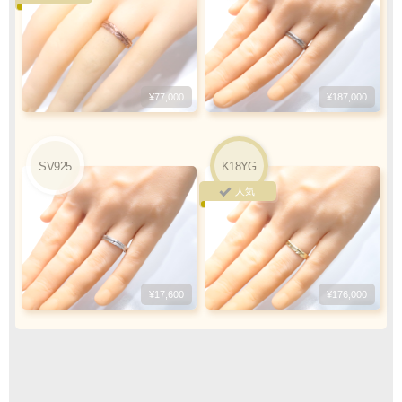
ご注文・決済お手続き完了後
製作・お届け
『
』
となります
¥77,000
¥187,000
キャンセル・返品不可
ご注文の際は
サイズ等にご注意下さい
SV925
K18YG
人気
¥17,600
¥176,000