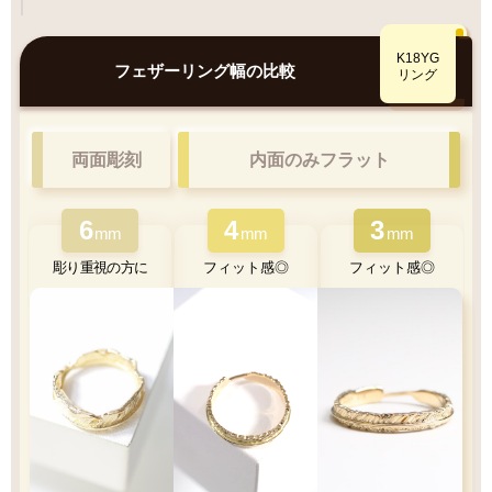
特徴
Q&A
鮮やかで美しい光沢
K10YGとK18YG
K18YG
比較
フェザーリング幅の比較
リング
肌なじみ◎優しい色味
両面彫刻
内面のみフラット
6
4
3
K18YG
mm
mm
mm
彫り重視の方に
フィット感◎
フィット感◎
軽量
カジュアル