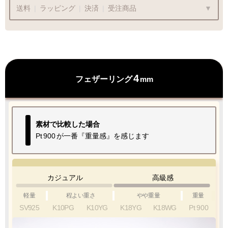
送料
|
ラッピング
|
決済
|
受注商品
ラッピングも承っております
4
フェザーリング
mm
プレゼント用でも安心してご利用いただけます
1商品
¥1,100
Q&A
素材で比較した場合
最適なケースで
ラッピング
Pt
900
が一番『重量感』を感じます
お届けします
カジュアル
高級感
軽量
程よい重さ
やや重量
重量
SV925
K10PG
K10YG
K18YG
K18WG
Pt
900
クロネコ
web
コレクト
／
カード決済
ご注文完了後
『お支払い手続き』のリンクから