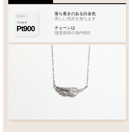
落ち着きのある白金色
Q&A
美しい光沢を放ちます
プラチナ
Pt900
チェーンは
強度保持の為Pt850