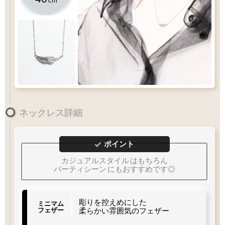
cm
着用感にご注意下さい
／
目安
40
3
ネックレス全長
(
)
短くご着用いただけます
cm
フェザー
チェーン
＋
cm
ネックレス詳細
肌なじみの良い軽い着け心地です
アジャスター管
を
引き輪パーツ
に通します
首元ギリギリ
ご着用出来ない
かなり短め
多くの方が該当
ポイント
4
×
mm
カジュアルスタイル
はもちろん
パーティシーン
にもおすすめです◎
彫りを控えめにした
ミニマム
フェザー
柔らかい雰囲気のフェザー