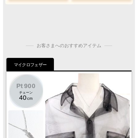
ご注文・決済お手続き完了後
製作・お届け
『
』
となります
キャンセル・返品不可
お客さまへのおすすめアイテム
ご注文の際は
サイズ等にご注意下さい
マイクロフェザー
Pt
900
チェーン
40
cm