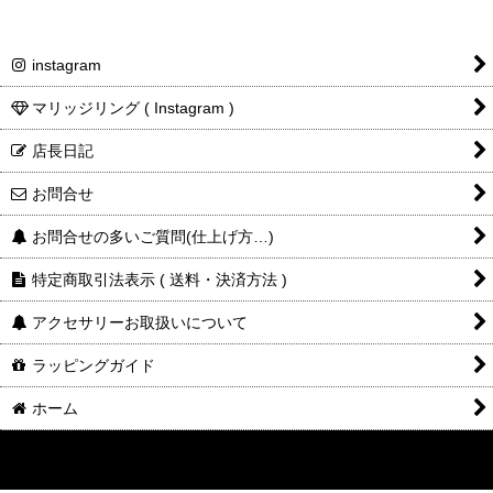
素材
ン)
フェザー
約4 × 17mm
instagram
ネックレス全長(フ
40cm (37cmに長さ調節可)
マリッジリング ( Instagram )
ェザーを含む)
店長日記
レディーストルソ
肩幅38cm / 9号サイズ
ー
お問合せ
チェーンの留め具は、写真と異なる場合が
留め具について
ございます、ご了承下さい
お問合せの多いご質問(仕上げ方…)
商品詳細金額・送
税込表記です
特定商取引法表示 ( 送料・決済方法 )
料
アクセサリーお取扱いについて
ラッピングガイド
ホーム