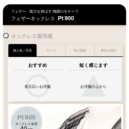
フェザー
能力を伸ばす
飛躍のモチーフ
Pt
900
フェザーネックレス
ネックレス着用感
個人差／目安
サイズ
長さ調節
男性の場合
おすすめ
短く感じます
首元広いお洋服
お洋服の上から
Pt
900
ネックレス全長
40