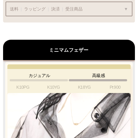
送料
|
ラッピング
|
決済
|
受注商品
ラッピングも承っております
ミニマムフェザー
プレゼント用でも安心してご利用いただけます
1商品
¥1,100
Q&A
カジュアル
高級感
最適なケースで
ラッピング
お届けします
K10PG
K10YG
K18YG
Pt
900
クロネコ
web
コレクト
／
カード決済