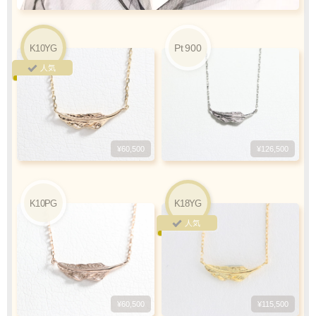
ご注文完了後
『お支払い手続き』のリンクから
カード情報をご入力下さい
Pt
900
K10YG
ご利用限度額
Q&A
人気
1回のお買い物
ご利用回数
¥300,000迄
銀行振込
¥60,500
¥126,500
ご注文完了後、メールに記載の指定口座へ
5
『
日以内
』
にお振込をお願い致します
K10PG
K18YG
振込手数料
人気
お客様ご負担で
お願い致します
¥60,500
¥115,500