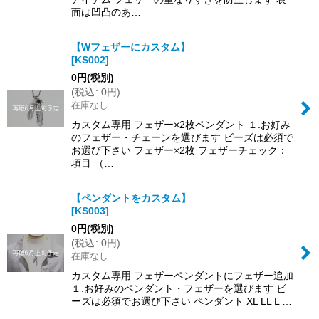
面は凹凸のあ…
【Wフェザーにカスタム】
[
KS002
]
0
円
(税別)
(
税込
:
0
円
)
在庫なし
カスタム専用 フェザー×2枚ペンダント １.お好み
のフェザー・チェーンを選びます ビーズは必須で
お選び下さい フェザー×2枚 フェザーチェック：
項目 （…
【ペンダントをカスタム】
[
KS003
]
0
円
(税別)
(
税込
:
0
円
)
在庫なし
カスタム専用 フェザーペンダントにフェザー追加
１.お好みのペンダント・フェザーを選びます ビ
ーズは必須でお選び下さい ペンダント XL LL L …