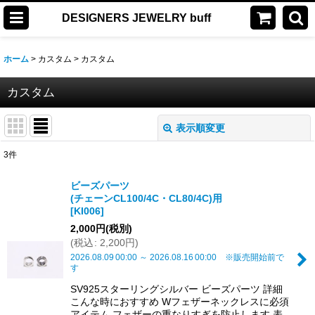
DESIGNERS JEWELRY buff
ホーム
>
カスタム
>
カスタム
カスタム
表示順変更
閉じる
3
件
表示数
:
ビーズパーツ
(チェーンCL100/4C・CL80/4C)用
並び順
:
[
KI006
]
2,000
円
(税別)
(
税込
:
2,200
円
)
絞り込む
2026.08.09
00:00
～
2026.08.16
00:00
※販売開始前で
す
SV925スターリングシルバー ビーズパーツ 詳細
こんな時におすすめ Wフェザーネックレスに必須
アイテム フェザーの重なりすぎを防止します 表