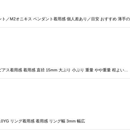
ト／M2オニキス ペンダント着用感 個人差あり／目安 おすすめ 薄手
ス着用感 着用感 直径 15mm 大ぶり 小ぶり 重量 やや重量 程よい…
YG リング着用感 着用感 リング幅 3mm 幅広