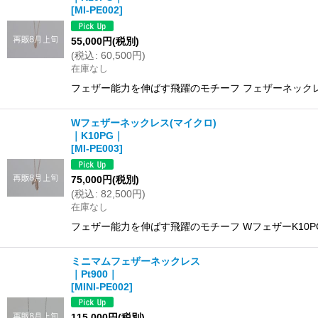
[
MI-PE002
]
55,000
円
(税別)
(
税込
:
60,500
円
)
在庫なし
フェザー能力を伸ばす飛躍のモチーフ フェザーネックレス
Wフェザーネックレス(マイクロ)
｜K10PG｜
[
MI-PE003
]
75,000
円
(税別)
(
税込
:
82,500
円
)
在庫なし
フェザー能力を伸ばす飛躍のモチーフ WフェザーK10P
ミニマムフェザーネックレス
｜Pt900｜
[
MINI-PE002
]
115,000
円
(税別)