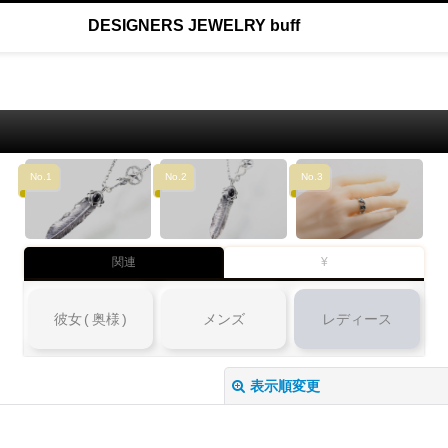
DESIGNERS JEWELRY buff
No.1
No.2
No.3
関連
¥
彼女
(
奥様
)
メンズ
レディース
表示順変更