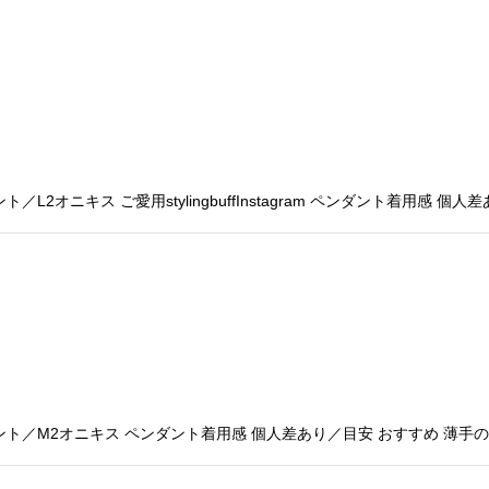
絞り込む
オニキス ご愛用stylingbuffInstagram ペンダント着用感 個人
ト／M2オニキス ペンダント着用感 個人差あり／目安 おすすめ 薄手