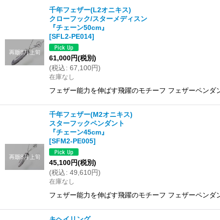
千年フェザー(L2オニキス)
クローフック/スターメディスン
並び順
:
『チェーン50cm』
[
SFL2-PE014
]
61,000
円
(税別)
(
税込
:
67,100
円
)
在庫なし
フェザー能力を伸ばす飛躍のモチーフ フェザーペンダント／L2
千年フェザー(M2オニキス)
スターフックペンダント
『チェーン45cm』
[
SFM2-PE005
]
45,100
円
(税別)
(
税込
:
49,610
円
)
在庫なし
フェザー能力を伸ばす飛躍のモチーフ フェザーペンダン
キヘイリング