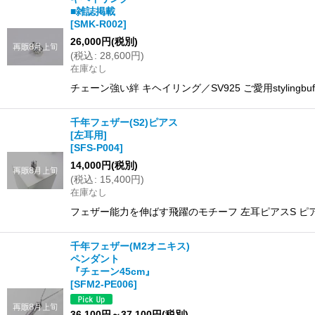
■雑誌掲載
[
SMK-R002
]
26,000
円
(税別)
(
税込
:
28,600
円
)
在庫なし
チェーン強い絆 キヘイリング／SV925 ご愛用stylingbuff
千年フェザー(S2)ピアス
[左耳用]
[
SFS-P004
]
14,000
円
(税別)
(
税込
:
15,400
円
)
在庫なし
フェザー能力を伸ばす飛躍のモチーフ 左耳ピアスS ピアス
千年フェザー(M2オニキス)
ペンダント
『チェーン45cm』
[
SFM2-PE006
]
36,100
円
～37,100
円
(税別)