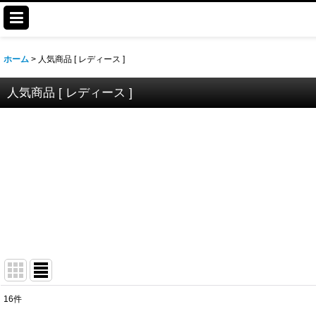
ホーム
>
人気商品 [ レディース ]
人気商品 [ レディース ]
16
件
表示数
: