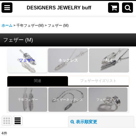
DESIGNERS JEWELRY buff
ホーム
>
千年フェザー(M)
>
フェザー (M)
フェザー (M)
フェザー
ネックレス
ALL
関連
フェザーサイズリスト
千年フェザー
フェザーネックレス
フェザーリング
表示順変更
閉じる
4
件