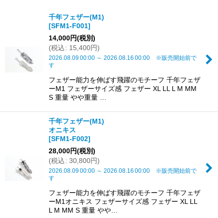
表示数
:
千年フェザー(M1)
[
SFM1-F001
]
並び順
:
14,000
円
(税別)
(
税込
:
15,400
円
)
絞り込む
2026.08.09
00:00
～
2026.08.16
00:00
※販売開始前で
す
フェザー能力を伸ばす飛躍のモチーフ 千年フェザ
ーM1 フェザーサイズ感 フェザー XL LL L M MM
S 重量 やや重量 …
千年フェザー(M1)
オニキス
[
SFM1-F002
]
28,000
円
(税別)
(
税込
:
30,800
円
)
2026.08.09
00:00
～
2026.08.16
00:00
※販売開始前で
す
フェザー能力を伸ばす飛躍のモチーフ 千年フェザ
ーM1オニキス フェザーサイズ感 フェザー XL LL
L M MM S 重量 やや…