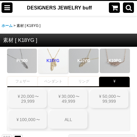
DESIGNERS JEWELRY buff
ホーム
>
素材 [ K18YG ]
素材 [ K18YG ]
Pt
900
K18YG
K10YG
K10PG
フェザー
ペンダント
リング
¥
20,000
30,000
50,000
¥
〜
¥
〜
¥
〜
29,999
49,999
99,999
100,000
ALL
¥
〜