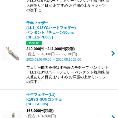
／LL2K18YGハートフェザー ペンダント着用感 個
人差あり／目安 おすすめ お洋服の上からシャツ
の襟下に…
千年フェザー
(LL1_K18YGハートフェザー)
ペンダント『チェーン50cm』
[
SFLL1-PE009
]
240,000
円
～241,000
円
(税別)
(
税込
:
264,000
円
～265,100
円
)
2026.08.09
00:00
～
2026.08.16
23:00
フェザー能力を伸ばす飛躍のモチーフ ペンダント
／LL1K18YGハートフェザー ペンダント着用感 個
人差あり／目安 おすすめ お洋服の上からシャツ
の襟下に…
千年フェザー(L1)
K18YG-SUNコンチョ
[
SFL1-F005
]
168,000
円
(税別)
(
税込
:
184,800
円
)