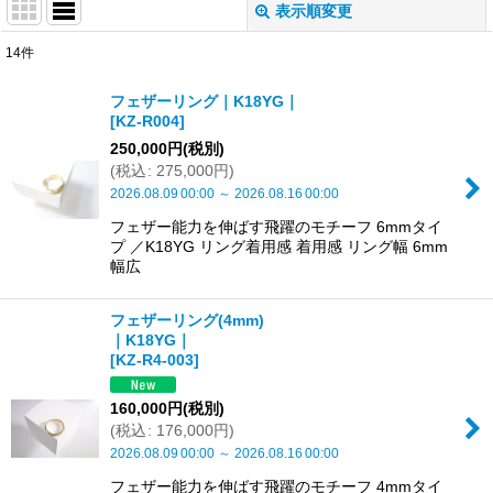
表示順変更
閉じる
14
件
表示数
:
フェザーリング｜K18YG｜
[
KZ-R004
]
並び順
:
250,000
円
(税別)
(
税込
:
275,000
円
)
絞り込む
2026.08.09
00:00
～
2026.08.16
00:00
フェザー能力を伸ばす飛躍のモチーフ 6mmタイ
プ ／K18YG リング着用感 着用感 リング幅 6mm
幅広
フェザーリング(4mm)
｜K18YG｜
[
KZ-R4-003
]
160,000
円
(税別)
(
税込
:
176,000
円
)
2026.08.09
00:00
～
2026.08.16
00:00
フェザー能力を伸ばす飛躍のモチーフ 4mmタイ