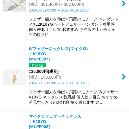
(
税込
:
301,400
円
～302,500
円
)
2026.08.09
00:00
～
2026.08.16
23:00
フェザー能力を伸ばす飛躍のモチーフ ペンダント
／XL2K18YGハートフェザー ペンダント着用感
個人差あり／目安 おすすめ お洋服の上からシャ
ツの襟下に…
Wフェザーネックレス(マイクロ)
｜K18YG｜
[
MI-PE007
]
135,000
円
(税別)
(
税込
:
148,500
円
)
2026.08.09
00:00
～
2026.08.16
00:00
フェザー能力を伸ばす飛躍のモチーフ Wフェザー
K18YG ネックレス着用感 個人差／目安 おすすめ
首元すっきりのお洋服 短く感じます ス…
マイクロフェザーネックレス
｜K18YG｜
[
MI-PE008
]