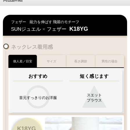
フェザー
能力を伸ばす
飛躍のモチーフ
K18YG
SUNジュエル
×
フェザー
ネックレス着用感
個人差／目安
サイズ
長さ調節
男性の場合
おすすめ
短く感じます
スエット
首元すっきりのお洋服
ブラウス
K18YG