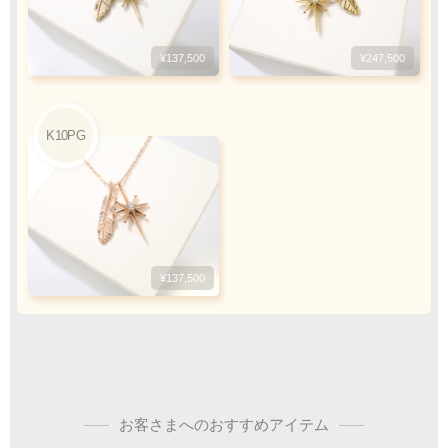
¥300,000迄
¥137,500
¥247,500
銀行振込
ご注文完了後、メールに記載の指定口座へ
5
『
日以内
』
にお振込をお願い致します
K10PG
振込手数料
お客様ご負担で
お願い致します
¥137,500
ご注文・決済お手続き完了後
製作・お届け
『
』
となります
お客さまへのおすすめアイテム
キャンセル・返品不可