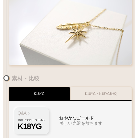
素材・比較
K18YG
K10YG・K18YG比較
Q&A
鮮やかなゴールド
18金イエローゴールド
美しい光沢を放ちます
K18YG