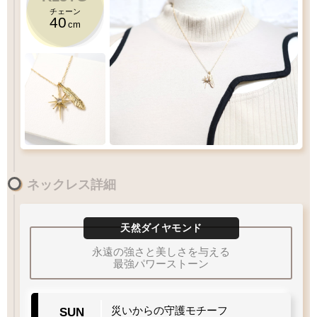
チェーン
40
cm
SUNジュエル
着用感にご注意下さい
／
目安
3
短くご着用いただけます
cm
災いからの守護モチーフ
ネックレス詳細
アジャスター管
を
引き輪パーツ
に通します
マイクロフェザー
首元ギリギリ
ご着用出来ない
フェザーは両面彫刻を施しております
かなり短め
多くの方が該当
天然ダイヤモンド
40
チェーン
永遠の強さと美しさを与える
cm
最強パワーストーン
華奢で短めのチェーンです
災いからの守護モチーフ
SUN