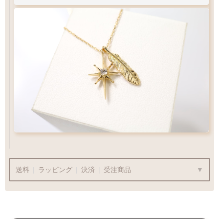
特徴
Q&A
鮮やか・高級感
K10YGとK18YG
送料
|
ラッピング
|
決済
|
受注商品
比較
肌なじみ◎カジュアル
K10YG
K18YG