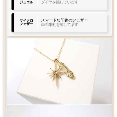
11.5
4.5
ダイヤを施しています
ジュエル
×
mm
×
mm
スマートな印象のフェザー
マイクロ
フェザー
両面彫刻を施してます
40
37
チェーン
チェーン
cm
cm