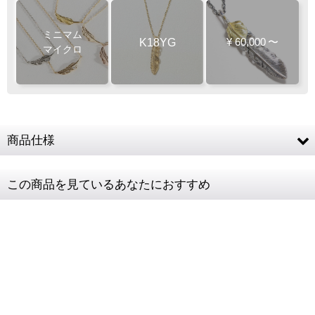
ミニマム
K18YG
¥
60,000
〜
マイクロ
商品仕様
K18YG (SUNジュエル・フェザー・チェーン) / 天
素材
この商品を見ているあなたにおすすめ
然石 (ダイヤモンド)
サイズ
SUNジュエル：約20mm × 11.5mm
フェザー
約20.5 × 4.5mm
チェーン全長
40cm (37cmに長さ調節可)
レディースト
肩幅38cm / 9号サイズ
ルソー