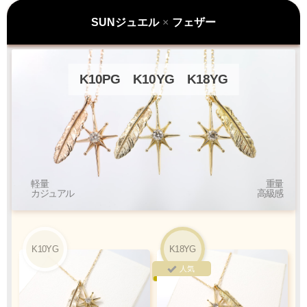
ラッピングも承っております
SUNジュエル
×
フェザー
プレゼント用でも安心してご利用いただけます
1商品
¥1,100
K10PG
K10YG
K18YG
Q&A
最適なケースで
ラッピング
お届けします
軽量
重量
カジュアル
高級感
クロネコ
web
コレクト
／
カード決済
ご注文完了後
『お支払い手続き』のリンクから
カード情報をご入力下さい
K10YG
K18YG
人気
ご利用限度額
Q&A
1回のお買い物
ご利用回数