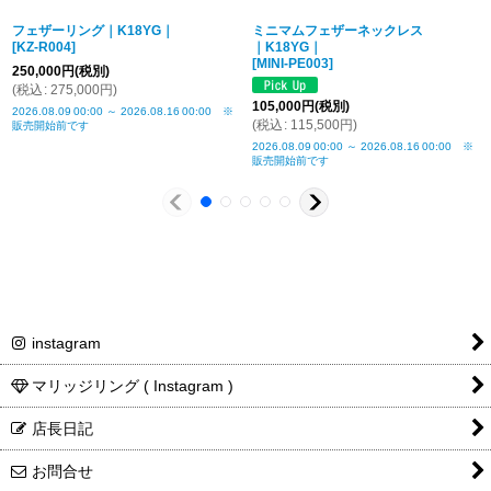
留め具につい
チェーンの留め具は、写真と異なる場合がござい
フェザーリング｜K18YG｜
ミニマムフェザーネックレス
て
ます、ご了承下さい
[
KZ-R004
]
｜K18YG｜
[
MINI-PE003
]
商品詳細金
税込表記です
250,000
円
(税別)
(
税込
:
275,000
円
)
額・送料
105,000
円
(税別)
2026.08.09
00:00
～
2026.08.16
00:00
※
(
税込
:
115,500
円
)
販売開始前です
2026.08.09
00:00
～
2026.08.16
00:00
※
販売開始前です
instagram
マリッジリング ( Instagram )
店長日記
お問合せ