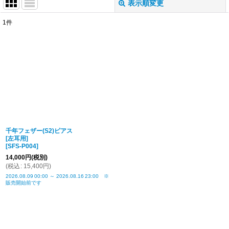
表示順変更
閉じる
1
件
表示数
:
並び順
:
絞り込む
千年フェザー(S2)ピアス
[左耳用]
[
SFS-P004
]
14,000
円
(税別)
(
税込
:
15,400
円
)
2026.08.09
00:00
～
2026.08.16
23:00
※
販売開始前です