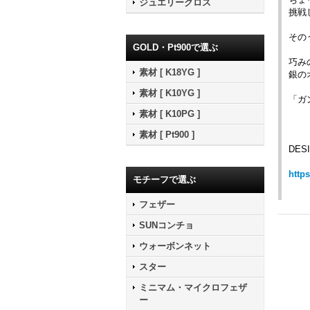
ジュエリークロス
挑戦
その
GOLD・Pt900で選ぶ
巧み
素材 [ K18YG ]
銀の
素材 [ K10YG ]
「ガ
素材 [ K10PG ]
素材 [ Pt900 ]
DESI
http
モチーフで選ぶ
フェザー
SUNコンチョ
ウォーボンネット
スター
ミニマム・マイクロフェザ
ー