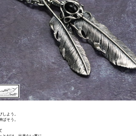
びしよう。
伸ばそう。
て
っとだけ、出来ない事に