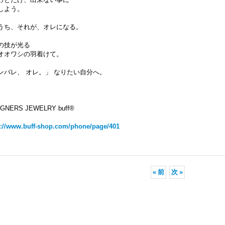
しよう。
うち、それが、オレになる。
の技が光る
オオワシの羽着けて。
ンバレ、 オレ。」 なりたい自分へ。
GNERS JEWELRY buff®︎
s://www.buff-shop.com/phone/page/401
«
前
次
»