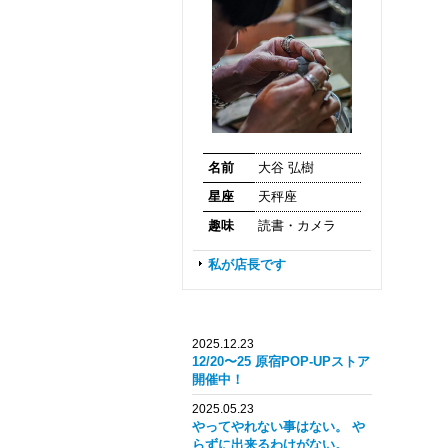
名前
大谷 弘樹
星座
天秤座
趣味
読書・カメラ
私が店長です
2025.12.23
12/20〜25 原宿POP-UPストア
開催中！
2025.05.23
やってやれない事はない。 や
らずに出来るわけがない。