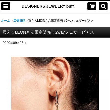
DESIGNERS JEWELRY buff
ホーム
>
店長日記
>
買えるLEONさん限定販売！2wayフェザーピアス
買えるLEONさん限定販売！2wayフェザーピアス
2020
09
26
年
月
日