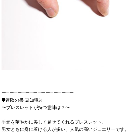
ー➖ー➖ー➖ー➖ー➖ーー➖ー➖ー➖ー
🛡️冒険の書 豆知識⚔️
〜ブレスレットが持つ意味は？〜
手元を華やかに美しく見せてくれるブレスレット。
男女ともに身に着ける人が多い、人気の高いジュエリーです。