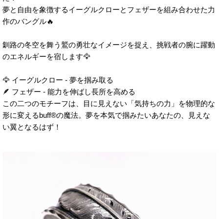
夢と自由を象徴するイーグルクローとフェザーを組み合わせた力
作のバングル🔥
釧路の冬空を舞う鷲の勇壮なイメージを捉え、挑戦者の腕に躍動
のエネルギーを宿します🦅
🦅 イーグルクロー - 夢を掴み取る
🪶 フェザー - 能力を伸ばし長所を高める
この二つのモチーフは、目に見えない「気持ちの力」を物理的な
形に変えるbuff®の魔法。夢を本気で掴みたいあなたの、見えな
い翼となるはず！