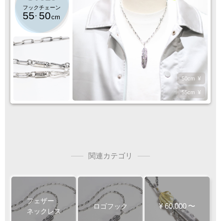
フックチェーン
55
50
·
cm
クロネコ
web
コレクト
／
カード決済
ご注文完了後
『お支払い手続き』のリンクから
50cm
¥
カード情報をご入力下さい
55cm
¥
ご利用限度額
Q&A
1回のお買い物
ご利用回数
¥300,000迄
関連カテゴリ
銀行振込
ご注文完了後、メールに記載の指定口座へ
5
『
日以内
』
にお振込をお願い致します
フェザー
¥
60,000
〜
ロゴフック
ネックレス
振込手数料