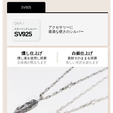
SV925
Q&A
アクセサリーに
スターリングシルバー
最適な硬さのシルバー
SV925
燻し仕上げ
白銀仕上げ
燻し液を使用し研磨
素材そのままを研磨
立体感が際立ちます
美しい光沢を放ちます