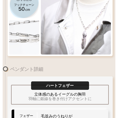
フックチェーン
50
cm
50
ロゴフックチェーン
cm
ペンダント詳細
XL
LLサイズ
のフェザーにおすすめチェーン
LL
L
M
MM
S
ハートフェザー
重量
重量
程よい重さ
軽量
やや
60
55
50
cm
45
立体感のあるイーグルの胸羽
40
羽軸に銀線を巻き付けアクセントに
Q&A
フェザーサイズリスト
チェーン
太さ
フェザー
毛並みのうねりが