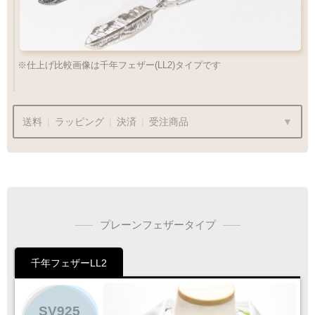
※仕上げ比較画像は千年フェザー(LL2)タイプです
送料
|
ラッピング
|
決済
|
受注商品
ラッピングも承っております
プレーンフェザータイプ
プレゼント用でも安心してご利用いただけます
千年フェザーLL2
1商品
¥1,100
Q&A
最適なケースで
ラッピング
お届けします
SV925