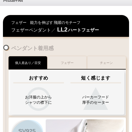
フェザー
能力を伸ばす
飛躍のモチーフ
LL2
フェザーペンダント
／
ハートフェザー
ペンダント着用感
個人差あり／目安
フェザー
チェーン
おすすめ
短く感じます
お洋服の上から
パーカーフード
シャツの襟下に
厚手のセーター
SV925