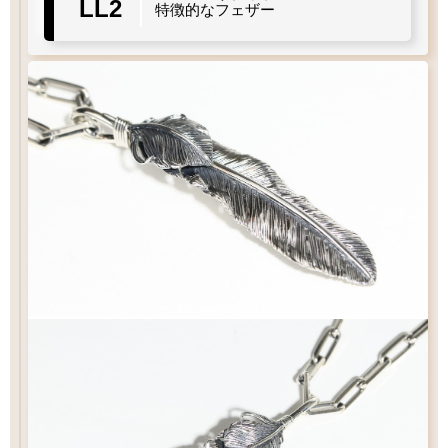
LL2
太目
当店標準
やや細目
細目
特徴的なフェザー
左
右
羽
曲り
羽
曲り
フック
タイプ
イーグル
シンプル
シンプル
S
クロー
71
15
×
mm
Q&A
フックチェーンの長さ
¥