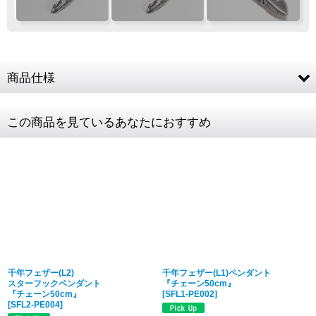
お客様ご負担で
お願い致します
商品仕様
素材
SV925 (全て)
この商品を見ているあなたにおすすめ
フェザー
約71 × 15mm
ご注文・決済お手続き完了後
製作・お届け
『
』
となります
チェーン全長
50cm
チェーンコマ幅
5.0mm
キャンセル・返品不可
メンズトルソー
肩幅44cm / バスト94cm
ご注文の際は
サイズ等にご注意下さい
商品詳細金額・送料
税込表記です
千年フェザー(L2)
千年フェザー(L1)ペンダント
スターフックペンダント
『チェーン50cm』
『チェーン50cm』
[
SFL1-PE002
]
[
SFL2-PE004
]