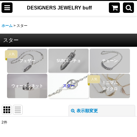
DESIGNERS JEWELRY buff
ホーム
>
スター
スター
人気
フェザー
SUNコンチョ
チェーン
人気
ミニマム
ウォーボンネット
スター
マイクロ
表示順変更
閉じる
2
件
表示数
: