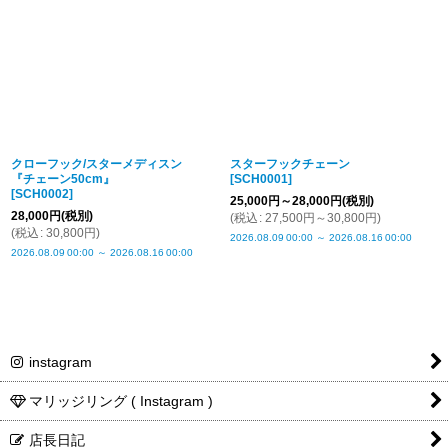
並び順
:
絞り込む
クローフック/スターメディスン
スターフックチェーン
『チェーン50cm』
[
SCH0001
]
[
SCH0002
]
25,000
円
～28,000
円
(税別)
28,000
円
(税別)
(
税込
:
27,500
円
～30,800
円
)
(
税込
:
30,800
円
)
2026.08.09
00:00
～
2026.08.16
00:00
2026.08.09
00:00
～
2026.08.16
00:00
instagram
マリッジリング ( Instagram )
店長日記