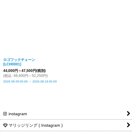
ロゴフックチェーン
[
LCH0001
]
44,000
円
～47,500
円
(税別)
(
税込
:
48,400
円
～52,250
円
)
2026.08.09
00:00
～
2026.08.16
00:00
instagram
マリッジリング ( Instagram )