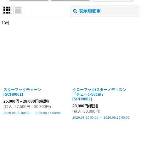
表示順変更
閉じる
13
件
表示数
:
並び順
:
絞り込む
スターフックチェーン
クローフック/スターメディスン
[
SCH0001
]
『チェーン50cm』
[
SCH0002
]
25,000
円
～28,000
円
(税別)
28,000
円
(税別)
(
税込
:
27,500
円
～30,800
円
)
(
税込
:
30,800
円
)
2026.08.09
00:00
～
2026.08.16
00:00
2026.08.09
00:00
～
2026.08.16
00:00