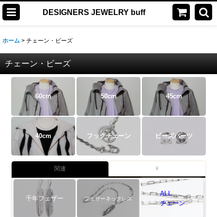
DESIGNERS JEWELRY buff
ホーム
>
チェーン・ビーズ
チェーン・ビーズ
60cm
50cm
45cm
40cm
フックチェーン
ビーズパーツ
関連
¥
ALL
千年フェザー
フェザーネックレス
チェーン