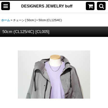
DESIGNERS JEWELRY buff
ホーム
>
チェーン [ 50cm ]
>
50cm (CL125/4C)
50cm (CL125/4C)
[
CL005
]