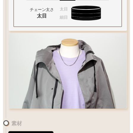
太目
チェーン太さ
太目
細目
お好みのアイテムを
XL
サイズ
ペンダントの状態でお届け致します
素材