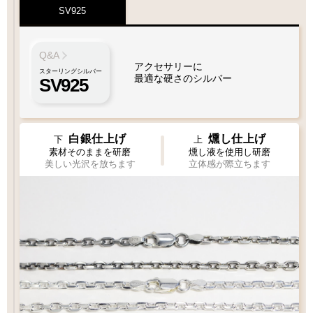
XL
SV925
1枚フェザー
Wフェザー
LL
L
M
ペンダント
ペンダント
MM
S
Q&A
フェザーもチェーンも選びたい
Q&A
フェザーサイズリスト
アクセサリーに
スターリングシルバー
最適な硬さのシルバー
SV925
お好みのフェザーを1枚お選び下さい
XL1
XL2
左
右
白銀仕上げ
燻し仕上げ
曲り
曲り
チェック：項目
下
上
右
左
曲り
曲り
素材そのままを研磨
燻し液を使用し研磨
（2）ペンダントの状態でお届け
美しい光沢を放ちます
立体感が際立ちます
フェザー
¥38,500
¥38,500