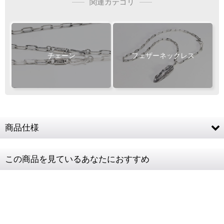
L
L
L
関連カテゴリ
M
M
M
MM
MM
MM
S
S
S
お客様ご負担で
専用ページ
お願い致します
フェザー位置をご指定いただけます
おまかせいただく事も可能です
チェーン
フェザーネックレス
Wフェザーにカスタム
ご注文・決済お手続き完了後
製作・お届け
『
』
となります
商品仕様
キャンセル・返品不可
白銀
白銀
白銀
ご注文の際は
燻し
燻し
燻し
素材
SV925
サイズ等にご注意下さい
この商品を見ているあなたにおすすめ
チェーン全長
50cm (CL125/4C)
チェーンコマ
4.0mm
幅
メンズトルソ
肩幅44cm /バスト94cm
ー