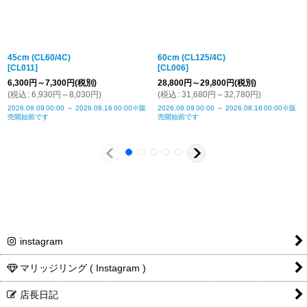
仕上げ価格
燻し仕上げのみ + ¥1,100
留め具につい
チェーンの留め具は、写真と異なる場合がござい
45cm (CL60/4C)
60cm (CL125/4C)
て
ます。ご了承下さい
[
CL011
]
[
CL006
]
商品詳細金
税込表記です
6,300
円
～7,300
円
(税別)
28,800
円
～29,800
円
(税別)
(
税込
:
6,930
円
～8,030
円
)
(
税込
:
31,680
円
～32,780
円
)
額・送料
2026.08.09
00:00
～
2026.08.16
00:00
※販
2026.08.09
00:00
～
2026.08.16
00:00
※販
売開始前です
売開始前です
instagram
マリッジリング ( Instagram )
店長日記