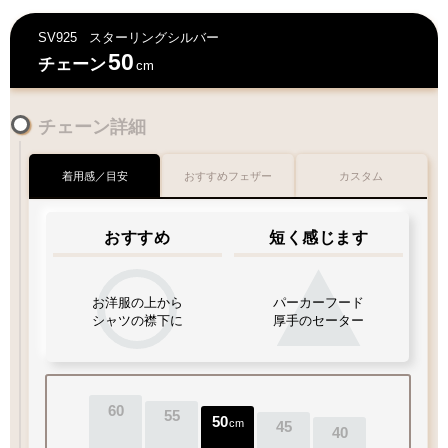
SV925
スターリングシルバー
50
チェーン
cm
チェーン詳細
着用感／目安
おすすめフェザー
カスタム
おすすめ
短く感じます
お洋服の上から
パーカーフード
シャツの襟下に
厚手のセーター
60
55
50
cm
45
40