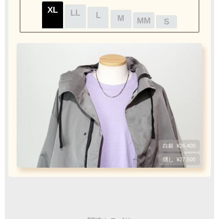
XL
LL
L
M
MM
S
クロネコ
web
コレクト
／
カード決済
ご注文完了後
『お支払い手続き』のリンクから
カード情報をご入力下さい
ご利用限度額
フェザーもチェーンも選びたい
Q&A
1回のお買い物
ご利用回数
¥300,000迄
白銀
¥26,400
1枚目
2枚目
必須
チェーン
ビーズ
燻し
¥27,500
銀行振込
ご注文完了後、メールに記載の指定口座へ
5
『
日以内
』
にお振込をお願い致します
おすすめフェザーサイズ
おすすめフェザーサイズ
おすすめフェザーサイズ
Wフェザーにカスタム
[KS002]
振込手数料
XL
XL
XL
LL
LL
LL