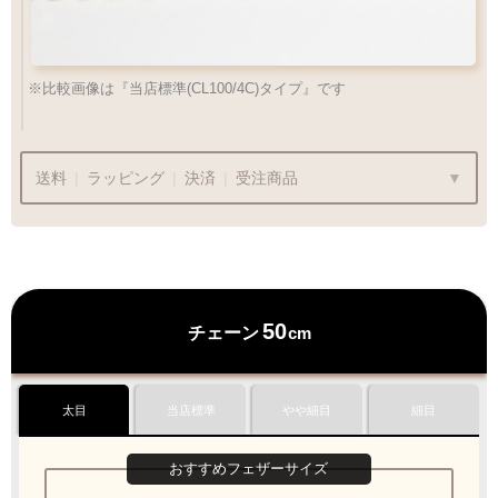
お好みのチェーンをお選び下さい
チェック：項目
※比較画像は『当店標準(CL100/4C)タイプ』です
（2）ペンダントの状態でお届け
送料
|
ラッピング
|
決済
|
受注商品
チェーン
ラッピングも承っております
50
チェーン
cm
プレゼント用でも安心してご利用いただけます
カートにおすすみ下さい
ペンダントの状態でお届け致します
1商品
¥1,100
太目
当店標準
やや細目
細目
Q&A
最適なケースで
ラッピング
お届けします
おすすめフェザーサイズ