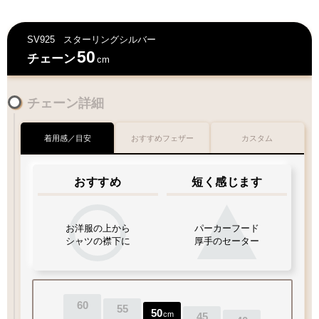
ご対応が難しい為
何卒ご容赦下さいませ
お好みのフェザーを1枚お選び下さい
SV925
スターリングシルバー
50
チェーン
cm
チェック：項目
お届けに遅延が発生する場合もございます
チェーン詳細
何卒ご了承下さいますよう
お願い申し上げます
（2）ペンダントの状態でお届け
着用感／目安
おすすめフェザー
カスタム
交通
混雑期
天候
不良時
特にGW・お盆
台風・暴風雪
フェザー
おすすめ
短く感じます
年末・冬季期間
大雨・
大雪
等
お洋服の上から
パーカーフード
シャツの襟下に
厚手のセーター
お好みのチェーンをお選び下さい
60
55
50
cm
45
チェック：項目