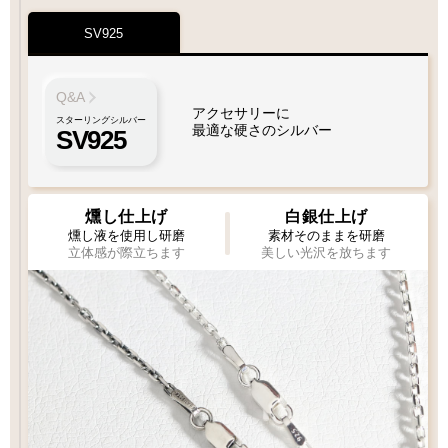
XL
SV925
1枚フェザー
Wフェザー
LL
L
M
ペンダント
ペンダント
MM
S
Q&A
フェザーもチェーンも選びたい
Q&A
フェザーサイズリスト
アクセサリーに
スターリングシルバー
最適な硬さのシルバー
SV925
お好みのフェザーを1枚お選び下さい
フェザーもチェーンも選びたい
MM1
MM2
左
右
燻し仕上げ
白銀仕上げ
曲り
曲り
チェック：項目
右
左
曲り
曲り
燻し液を使用し研磨
素材そのままを研磨
（2）ペンダントの状態でお届け
立体感が際立ちます
美しい光沢を放ちます
1枚目
2枚目
必須
チェーン
ビーズ
フェザー
Wフェザーにカスタム
[KS002]
お選び下さい