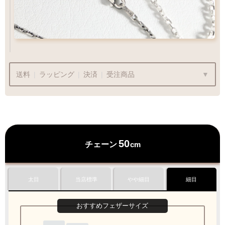
¥13,200
¥13,200
専用ページ
お好みのチェーンをお選び下さい
フェザー位置をご指定いただけます
おまかせいただく事も可能です
チェック：項目
（2）ペンダントの状態でお届け
送料
|
ラッピング
|
決済
|
受注商品
Wフェザーにカスタム
¥990
チェーン
商品代金
¥22,000〜
は送料無料です
50
チェーン
cm
ラッピングも承っております
プレゼント用でも安心してご利用いただけます
太目
当店標準
やや細目
細目
カートにおすすみ下さい
ペンダントの状態でお届け致します
1商品
¥1,100
Q&A
最適なケースで
おすすめフェザーサイズ
おすすめフェザーサイズ
おすすめフェザーサイズ
おすすめフェザーサイズ
ラッピング
お届けします