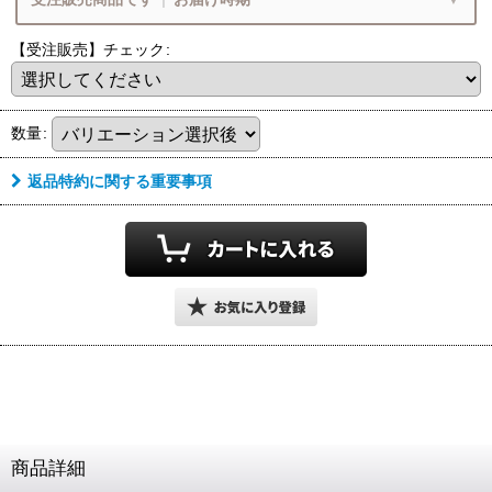
【受注販売】チェック
:
ペンダントの状態でお届け致します
8
月営業期間・お届け時期
フェザー
チェーン
数量
:
8/9
8/16
(日)
(日)
～
返品特約に関する重要事項
ご注文・決済お手続き完了後
9
月中旬頃
のお届けです
フェザー単品ご注文
チェーン単品ご注文
お届け目安
各期間内にお届けとなります
ペンダントの状態でお届け
ペンダントの状態でお届け
上旬頃
中旬頃
下旬頃
1枚フェザー
Wフェザー
1
11
20
21
10
末
ペンダント
ペンダント
日
日
日
日
日
日
～
～
～
商品詳細
フェザーもチェーンも選びたい
早期発送・日付指定不可