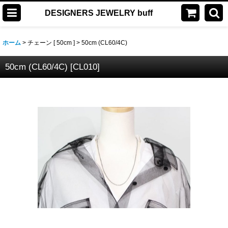
DESIGNERS JEWELRY buff
ホーム
>
チェーン [ 50cm ]
>
50cm (CL60/4C)
50cm (CL60/4C)
[
CL010
]