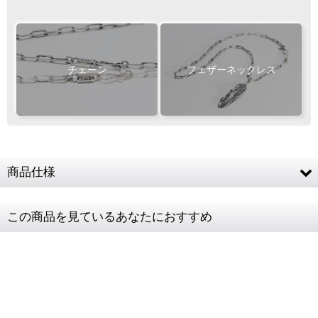
お客様ご負担で
専用ページ
お願い致します
フェザー位置をご指定いただけます
おまかせいただく事も可能です
チェーン
フェザーネックレス
Wフェザーにカスタム
ご注文・決済お手続き完了後
製作・お届け
『
』
となります
商品仕様
キャンセル・返品不可
素材
SV925
ご注文の際は
この商品を見ているあなたにおすすめ
サイズ等にご注意下さい
チェーン全長
50cm (CL60/4C)
チェーンコマ
2.0mm
幅
レディースト
肩幅38cm / 9号サイズ
ルソー