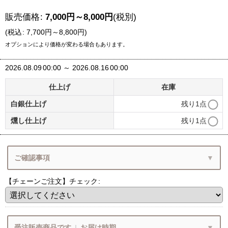
販売価格
:
7,000
円
～8,000
円
(税別)
(
税込
:
7,700
円
～8,800
円
)
オプションにより価格が変わる場合もあります。
2026.08.09
00:00
～
2026.08.16
00:00
仕上げ
在庫
白銀仕上げ
残り1点
燻し仕上げ
残り1点
ご確認事項
【チェーンご注文】チェック
:
（1）チェーン単品ご注文
（2）ペンダントの状態でお届け
チェーンのみご注文
受注販売商品です
|
お届け時期