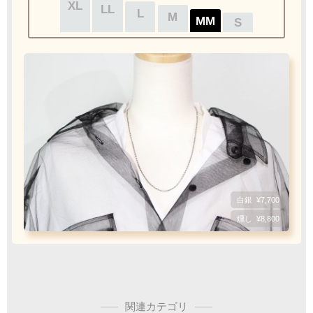
XL
XL
XL
XL
LL
LL
LL
LL
L
L
L
L
M
M
M
M
MM
MM
MM
MM
S
S
S
S
クロネコ
web
コレクト
／
カード決済
ご注文完了後
『お支払い手続き』のリンクから
カード情報をご入力下さい
ご利用限度額
Q&A
フェザーもチェーンも選びたい
1回のお買い物
ご利用回数
¥300,000迄
白銀
白銀
白銀
白銀
¥7,700
燻し
燻し
燻し
燻し
¥8,800
1枚目
2枚目
必須
チェーン
ビーズ
銀行振込
ご注文完了後、メールに記載の指定口座へ
5
『
日以内
』
にお振込をお願い致します
Wフェザーにカスタム
関連カテゴリ
[KS002]
振込手数料