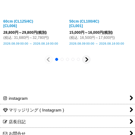
仕上げ価格
燻し仕上げのみ + ¥1,100
留め具につい
チェーンの留め具は、写真と異なる場合がござい
60cm (CL125/4C)
50cm (CL100/4C)
て
ます、ご了承下さい
[
CL006
]
[
CL001
]
商品詳細金
税込表記です
28,800
円
～29,800
円
(税別)
15,000
円
～16,000
円
(税別)
(
税込
:
31,680
円
～32,780
円
)
(
税込
:
16,500
円
～17,600
円
)
額・送料
2026.08.09
00:00
～
2026.08.16
00:00
2026.08.09
00:00
～
2026.08.16
00:00
instagram
マリッジリング ( Instagram )
店長日記
お問合せ