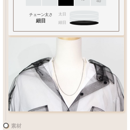
40
（2）ペンダントの状態でお届け
太目
チェーン太さ
細目
細目
チェーン
カートにおすすみ下さい
ペンダントの状態でお届け致します
お好みのアイテムを
MM
サイズ
ペンダントの状態でお届け致します
素材